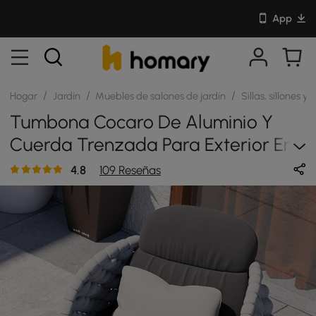
App
/
/
/
Hogar
Jardín
Muebles de salones de jardín
Sillas, sillones 
Tumbona Cocaro De Aluminio Y
Cuerda Trenzada Para Exterior En
Gris
4.8
109 Reseñas