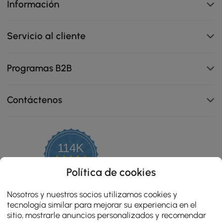
Información
Servicio al cliente
Programas B2B
Contáctenos
114K
4.8
star
OPINIONES CERTIFICADAS
Política de cookies
rating
Nosotros y nuestros socios utilizamos cookies y
tecnología similar para mejorar su experiencia en el
sitio, mostrarle anuncios personalizados y recomendar