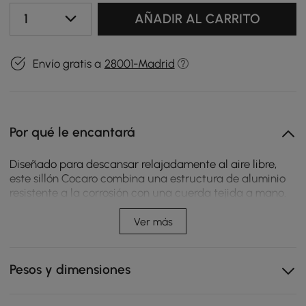
1
AÑADIR AL CARRITO
Envío gratis a
28001-Madrid
Por qué le encantará
Diseñado para descansar relajadamente al aire libre,
este sillón Cocaro combina una estructura de aluminio
resistente a la corrosión con una cuerda tejida a mano.
La base fija ofrece una experiencia de asiento estable y
clásica, mientras que el cojín de felpa aporta
Ver más
comodidad al patio, junto a la piscina o para tomar un
café por la mañana.
Pesos y dimensiones
El marco de aluminio resistente a la intemperie
soporta el sol y la humedad, asegurando un
rendimiento sin óxido en exteriores.