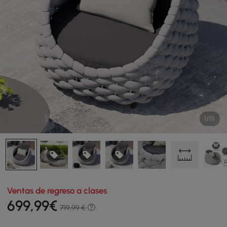
1/19
Ventas de regreso a clases
699
,99
€
719,99 €