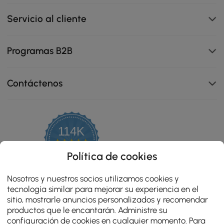
Servicio al cliente
Programas B2B
Contáctenos
114K
4.8
star
OPINIONES CERTIFICADAS
Política de cookies
rating
Nosotros y nuestros socios utilizamos cookies y
tecnología similar para mejorar su experiencia en el
sitio, mostrarle anuncios personalizados y recomendar
productos que le encantarán. Administre su
configuración de cookies en cualquier momento. Para