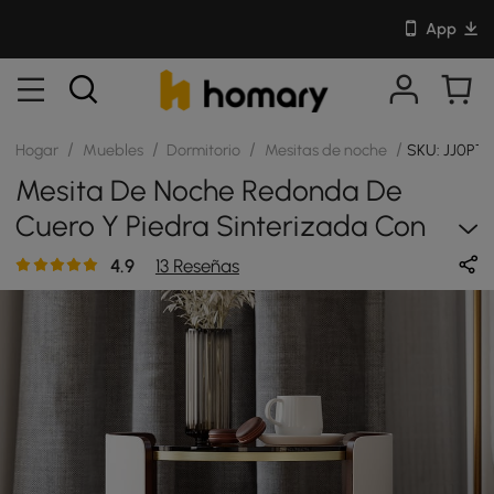
App
/
/
/
/
Hogar
Muebles
Dormitorio
Mesitas de noche
SKU: JJ0PT2
Mesita De Noche Redonda De
Cuero Y Piedra Sinterizada Con
Tapa De Cristal
4.9
13 Reseñas