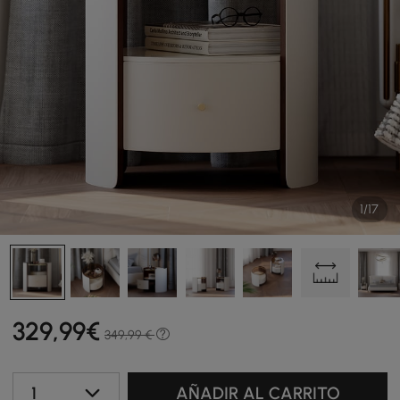
1/17
329
,99
€
349,99 €
1
AÑADIR AL CARRITO