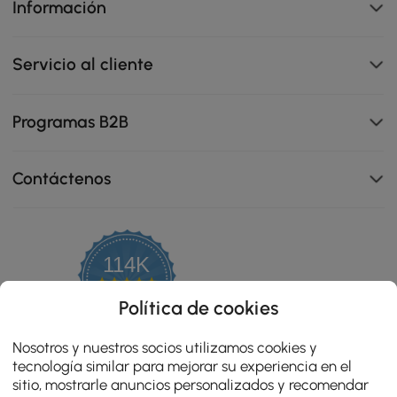
Información
Servicio al cliente
Programas B2B
Contáctenos
114K
4.8
star
OPINIONES CERTIFICADAS
Política de cookies
Reposabrazos ancho que brinda mayor comodidad y
rating
apoyo en cada momento de uso
Nosotros y nuestros socios utilizamos cookies y
tecnología similar para mejorar su experiencia en el
sitio, mostrarle anuncios personalizados y recomendar