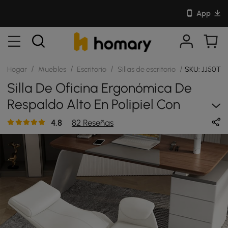
App
/
/
/
/
Hogar
Muebles
Escritorio
Sillas de escritorio
SKU: JJ50T4
Silla De Oficina Ergonómica De
Respaldo Alto En Polipiel Con
Función Reclinable, Reposapiés Y
4.8
82 Reseñas
Giro Blanco