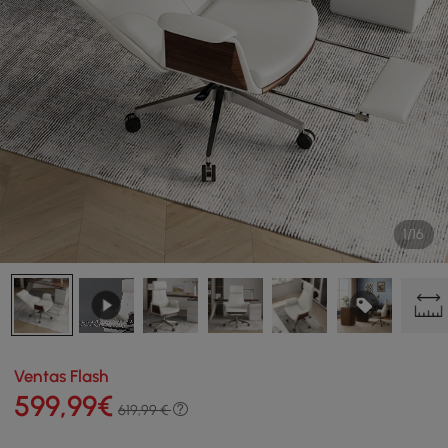
1/16
Ventas Flash
599
,99
€
619,99 €