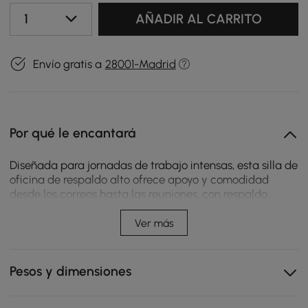
1
AÑADIR AL CARRITO
Envío gratis a
28001-Madrid
Por qué le encantará
Diseñada para jornadas de trabajo intensas, esta silla de
oficina de respaldo alto ofrece apoyo y comodidad
desde los correos hasta las reuniones, con respaldo
reclinable, soporte lumbar acolchado y giro cómodo
alrededor del escritorio.
Ver más
Respaldo reclinable que permite hacer una pausa
rápida entre correos, llamadas y tareas que requieren
Pesos y dimensiones
concentración.
Altura ajustable para adaptarse mejor al escritorio y