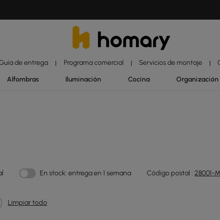
Guía de entrega
Programa comercial
Servicios de montaje
|
|
|
Alfombras
Iluminación
Cocina
Organización
al
En stock: entrega en 1 semana
Código postal :
28001-M
Limpiar todo