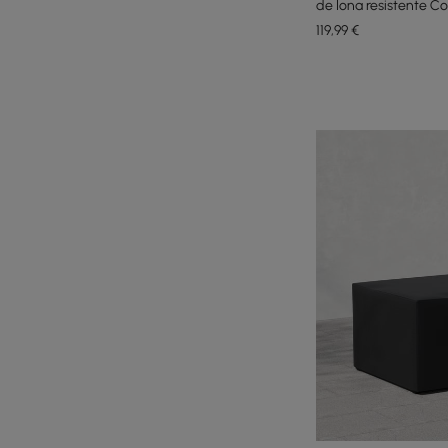
de lona resistente C
119
,99
€