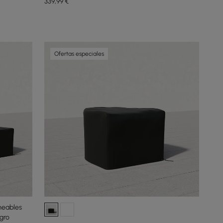
339
,99
€
Ofertas especiales
meables
gro