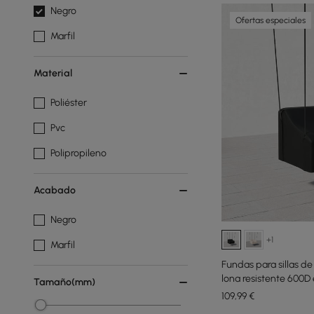
Negro
Ofertas especiales
Marfil
Material
Poliéster
Pvc
Polipropileno
Acabado
Negro
+1
Marfil
Fundas para sillas d
lona resistente 600D
Tamaño(mm)
109
,99
€