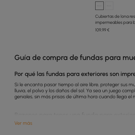
Cubiertas de lona re
impermeables para br
109
,99
€
Products in the current category have been updated to show th
Guía de compra de fundas para mueb
Por qué las fundas para exteriores son impr
Si le encanta pasar tiempo al aire libre, proteger sus
lluvia, el polvo y los daños del sol. Ya sea un juego com
geniales, sin más prisas de última hora cuando llega el 
Razones para tener una funda para exterio
Ver más
Protección contra los elementos:
La lluvia, el sol, e
exterior
protege su inversión de todos estos peligros