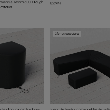
ermeable Tevara 600D Tough
129
,99
€
 exterior
Ofertas especiales
ente al agua para tumbona
Juego de fundas para muebles de pati