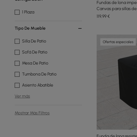
Fundas de lona imp
Canvas para sillas de
1 Plaza
119
,99
€
Tipo De Mueble
Silla De Patio
Ofertas especiales
Sofá De Patio
Mesa De Patio
Tumbona De Patio
Asiento Abatible
Ver más
Mostrar Más Filtros
Funda de lona resist