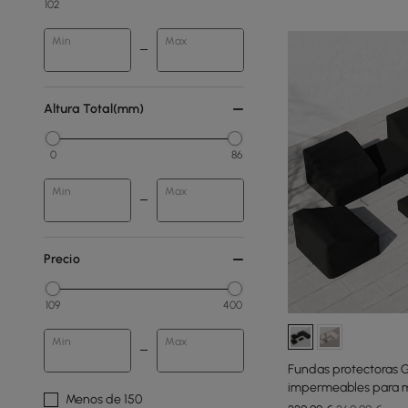
102
Min
Max
Altura Total(mm)
0
86
Min
Max
Precio
109
400
Min
Max
Fundas protectoras G
impermeables para mu
Menos de 150