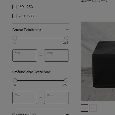
339
,99
€
369,99 €
150 - 250
250 - 500
Ancho Total(mm)
0
265
Min
Max
Profundidad Total(mm)
0
265
Min
Max
Configuración