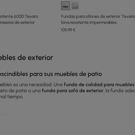
sistente 600D Tevara
Fundas para sillones de exterior Tevar
aseros de exterior
lona resistente impermeables
109
,99
€
e latest 17 items
les de exterior
escindibles para sus muebles de patio
 muebles es una necesidad. Una
funda de calidad para muebles 
pleto de patio o una
funda para sofá de exterior
, la funda ad
mal tiempo.
res
l viento y el polvo pueden dañar seriamente los muebles de exte
.