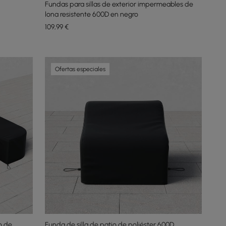
Fundas para sillas de exterior impermeables de
lona resistente 600D en negro
109
,99
€
Ofertas especiales
o de
Funda de silla de patio de poliéster 600D