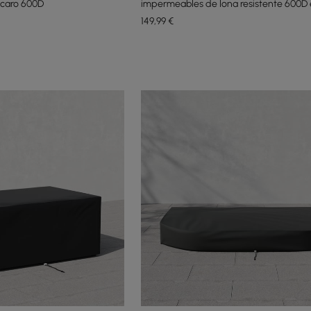
ocaro 600D
impermeables de lona resistente 600D 
149
,99
€