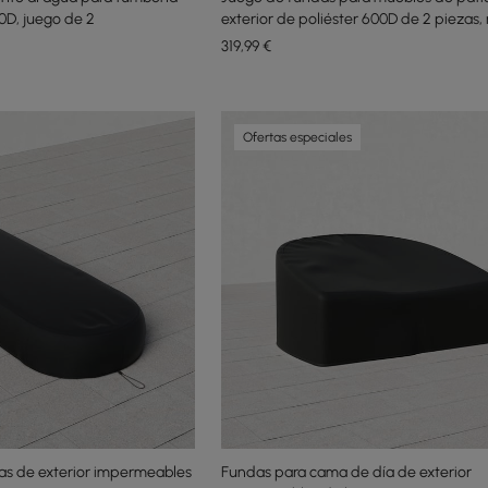
0D, juego de 2
exterior de poliéster 600D de 2 piezas, 
a la intemperie, en color
319
,99
€
Ofertas especiales
s de exterior impermeables
Fundas para cama de día de exterior