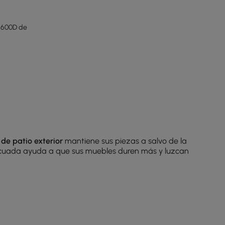
a 600D de
de patio exterior
mantiene sus piezas a salvo de la
ecuada ayuda a que sus muebles duren más y luzcan
rior. Una
funda de calidad para juegos de patio