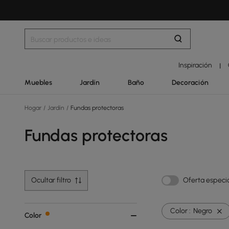
Inspiración
|
Muebles
Jardín
Baño
Decoración
Hogar
/
Jardín
/
Fundas protectoras
Fundas protectoras
Ocultar filtro
Oferta especi
Color :
Negro
Color