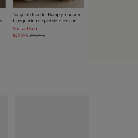
Juego de tocador Humply moderno
s y
blanquecino de piel sintética con
taburete y espejo LED
Ventas Flash
869
,99
€
899,99 €