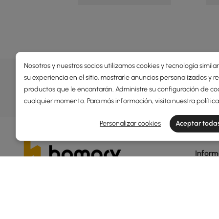
Nosotros y nuestros socios utilizamos cookies y tecnología simila
OFERTAS, INSPIRACIÓN Y TEN
su experiencia en el sitio, mostrarle anuncios personalizados y
Descubrir más sobre ofertas especiales, promociones, 
productos que le encantarán. Administre su configuración de co
cualquier momento. Para más información, visita nuestra
Términos y condiciones
Política de privacidad
polític
Personalizar cookies
Aceptar todas
Inform
Acerca
Homary: expresa tu personalidad a través de un
diseño distintivo.
Blog
Reconocida por Newsweek como una de las
Coment
«America's Best Online Shops 2024» en la
Sosteni