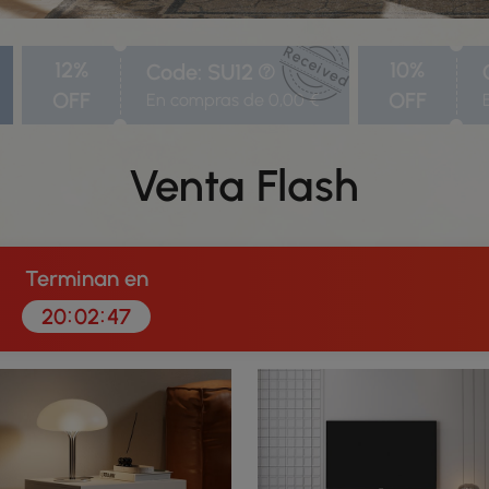
12%
10%
Code: SU12
OFF
OFF
En compras de 0,00 €
Venta Flash
Terminan en
:
:
20
02
45