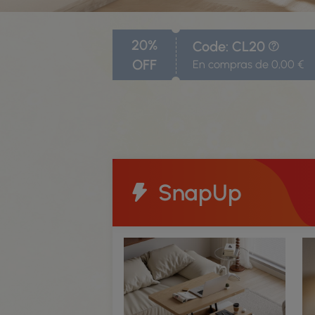
20%
Code: CL20
OFF
En compras de 0,00 €
SnapUp