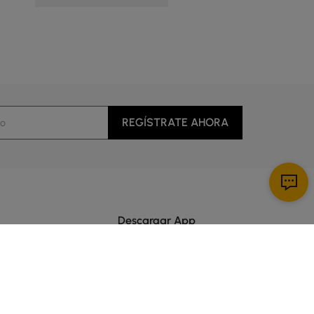
REGÍSTRATE AHORA
Descargar App
al cliente
cio
es de 5:00 a 14:00 Hora