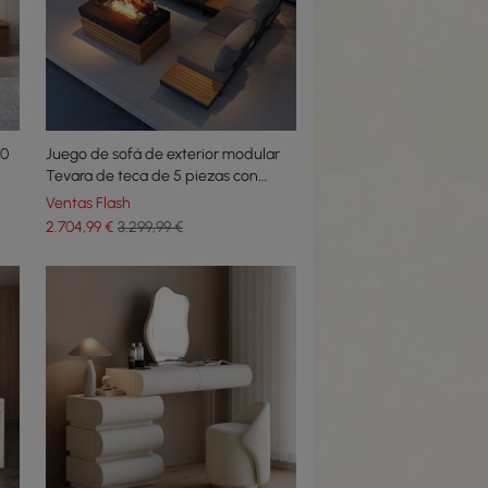
80
Juego de sofá de exterior modular
Tevara de teca de 5 piezas con
brasero sin humo para 6 personas en
Ventas Flash
gris
2.704
,99
€
3.299,99 €