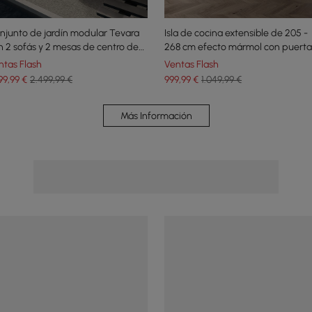
njunto de jardín modular Tevara
Isla de cocina extensible de 205 -
n 2 sofás y 2 mesas de centro de
268 cm efecto mármol con puerta
dera de teca y aluminio - gris
cajones blanco
ntas Flash
Ventas Flash
99
,99
€
2.499,99 €
999
,99
€
1.049,99 €
Más Información