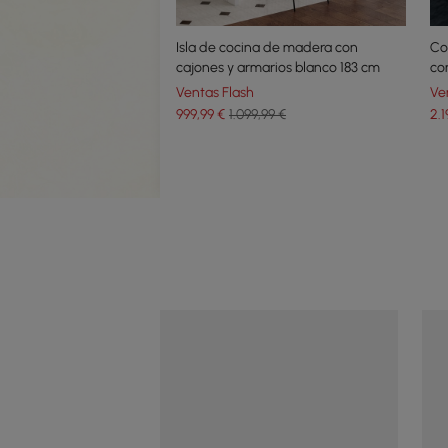
Isla de cocina de madera con
Co
cajones y armarios blanco 183 cm
co
ma
Ventas Flash
Ve
999
,99
€
1.099,99 €
2.1