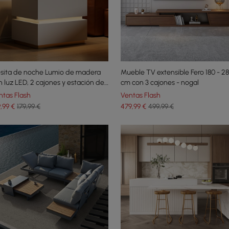
sita de noche Lumio de madera
Mueble TV extensible Fero 180 - 2
n luz LED, 2 cajones y estación de
cm con 3 cajones - nogal
rga - blanco
ntas Flash
Ventas Flash
9
,99
€
179,99 €
479
,99
€
499,99 €