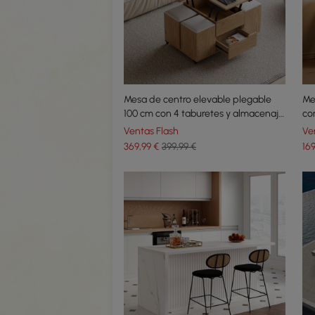
Mesa de centro elevable plegable
Me
100 cm con 4 taburetes y almacenaje
co
natural
ca
Ventas Flash
Ve
369
,99
€
399,99 €
16