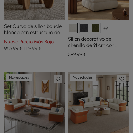
Set Curva de sillón bouclé
+9
blanca con estructura de
madera, redonda, pequeña
Sillón decorativo de
Nuevo Precio Más Bajo
y moderna, beige y mesa
chenilla de 91 cm con
965
,99
€
1.119,99 €
de centro
almacenaje oculto y
599
,99
€
respaldo extraíble
Novedades
Novedades