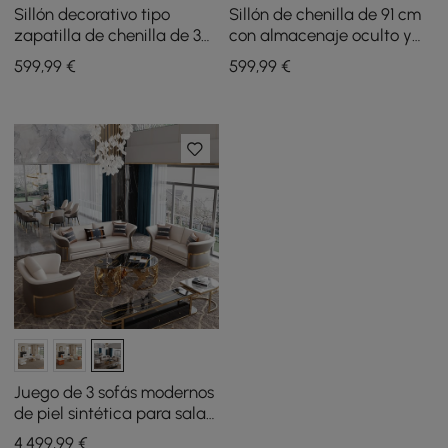
Sillón decorativo tipo
Sillón de chenilla de 91 cm
zapatilla de chenilla de 36
con almacenaje oculto y
pulgadas con
respaldo extraíble
599
,99
€
599
,99
€
almacenamiento oculto y
respaldo extraíble
Juego de 3 sofás modernos
de piel sintética para sala
de estar en color marrón y
4.499
,99
€