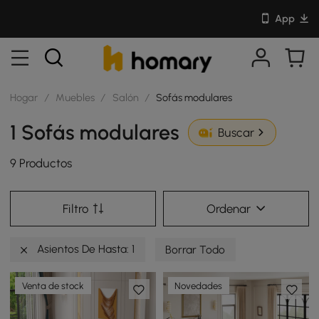
App
Hogar
/
Muebles
/
Salón
/
Sofás modulares
1 Sofás modulares
Buscar
9 Productos
Filtro
Ordenar
Asientos De Hasta: 1
Borrar Todo
Venta de stock
Novedades