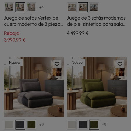
+4
Juego de sofás Vertex de
Juego de 3 sofás modernos
cuero moderno de 3 piezas
de piel sintética para sala
para sala
de estar en blanco y
Rebaja
4.499
,99
€
naranja
3.999
,99
€
Nuevo
Nuevo
+9
+9