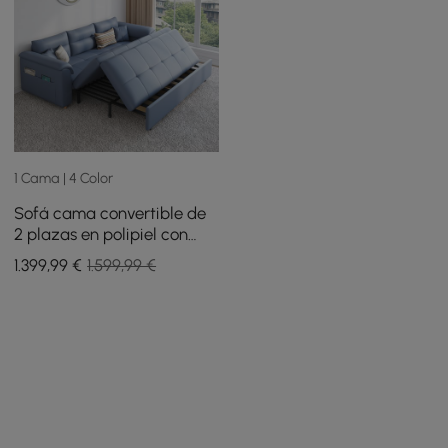
1 Cama | 4 Color
Sofá cama convertible de
2 plazas en polipiel con
almacenaje y bolsillos
1.399
,99
€
1.599,99 €
laterales - azul