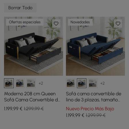
Borrar Todo
Ofertas especiales
Novedades
+2
+2
Moderno 208 cm Queen
Sofá cama convertible de
Sofá Cama Convertible de
lino de 3 plazas, tamaño
3 plazas de Lino con
queen, 82 pulgadas
1.199
,99
€
1.299,99 €
Nuevo Precio Más Bajo
Almacenamiento
1.199
,99
€
1.299,99 €