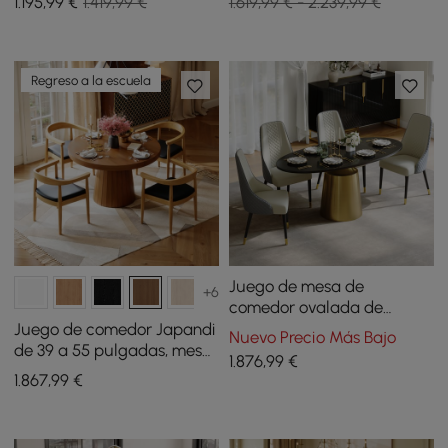
1.195
,99
€
1.419,99 €
1.619,99 € - 2.239,99 €
cepillado con capacidad
para 2 personas
Regreso a la escuela
Juego de mesa de
+6
comedor ovalada de
piedra sinterizada de 1600
Juego de comedor Japandi
Nuevo Precio Más Bajo
mm con 4 sillas
de 39 a 55 pulgadas, mesa
1.876
,99
€
de comedor extensible con
1.867
,99
€
4 sillas