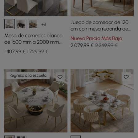
Juego de comedor de 120
+8
cm con mesa redonda de
piedra sinterizada con
Mesa de comedor blanca
Nuevo Precio Más Bajo
imitación de travertino y 4
de 1600 mm a 2000 mm,
2.079
,99
€
2.349,99 €
sillas
juego de 4 sillas de
1.407
,99
€
1.729,99 €
comedor
Regreso a la escuela