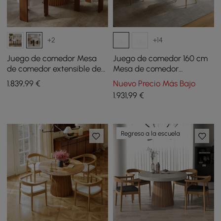
+2
+14
Juego de comedor Mesa
Juego de comedor 160 cm
de comedor extensible de
Mesa de comedor
madera maciza de 119-201
rectangular moderna de
1.839
,99
€
Nuevo Precio Más Bajo
cm con 4 sillas
piedra sinterizada con 4
1.931
,99
€
sillas
Regreso a la escuela