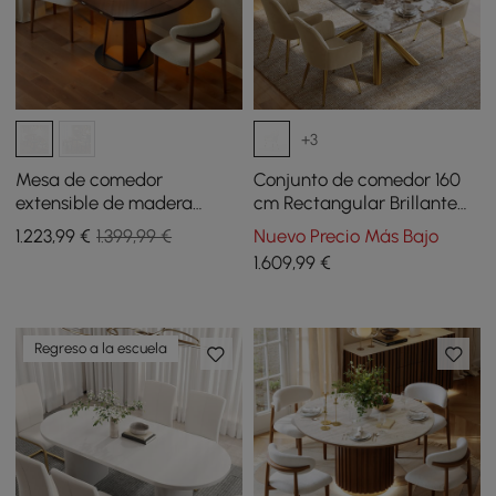
+3
Mesa de comedor
Conjunto de comedor 160
extensible de madera
cm Rectangular Brillante
maciza de 920 mm a 1200
Mesa de comedor de
1.223
,99
€
1.399,99 €
Nuevo Precio Más Bajo
mm con luz
piedra sinterizada Pandora
1.609
,99
€
con 4 sillas
Regreso a la escuela