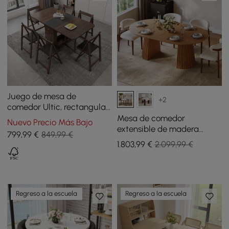
Juego de mesa de
+2
comedor Ultic, rectangular,
moderno, de 1502 mm, de
Mesa de comedor
Nuevo Precio Más Bajo
madera de fresno,
extensible de madera
799
,99
€
849,99 €
plegable, de nogal, de 5
maciza de 1200 mm a
1.803
,99
€
2.099,99 €
piezas
2000 mm con 4 sillas
Regreso a la escuela
Regreso a la escuela