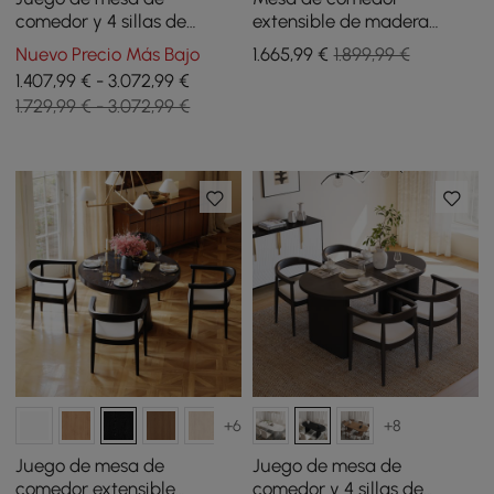
comedor y 4 sillas de
extensible de madera
comedor Japandi,
maciza de 920 mm a 1200
Nuevo Precio Más Bajo
1.665
,99
€
1.899,99 €
ovaladas, extensibles,
mm con luz
1.407,99 € - 3.072,99 €
blancas, de 1600 mm a
1.729,99 € - 3.072,99 €
2000 mm
+6
+8
Juego de mesa de
Juego de mesa de
comedor extensible
comedor y 4 sillas de