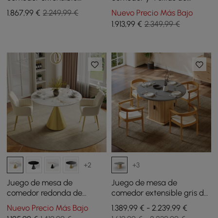
Japandi de 1000-1400 mm,
comedor Japandi,
1.867
,99
€
2.249,99 €
Nuevo Precio Más Bajo
negro, con 4 sillas
ovaladas, extensibles,
1.913
,99
€
2.349,99 €
negras, de 1600 mm a 2000
mm
+2
+3
Juego de mesa de
Juego de mesa de
comedor redonda de
comedor extensible gris de
piedra sinterizada de 1000
47 a 63 pulgadas con 4
Nuevo Precio Más Bajo
1.389,99 € - 2.239,99 €
mm con base de oro
sillas