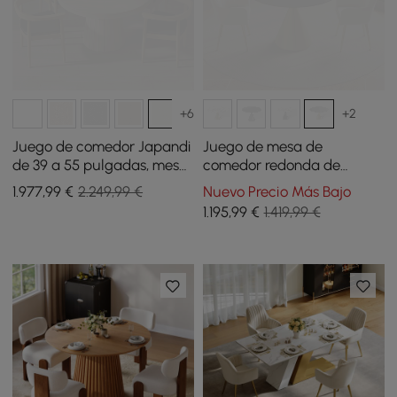
+6
+2
Juego de comedor Japandi
Juego de mesa de
de 39 a 55 pulgadas, mesa
comedor redonda de
de comedor extensible con
piedra sinterizada de 1000
1.977
,99
€
2.249,99 €
Nuevo Precio Más Bajo
4 sillas
mm con base de oro
1.195
,99
€
1.419,99 €
cepillado con capacidad
para 2 personas