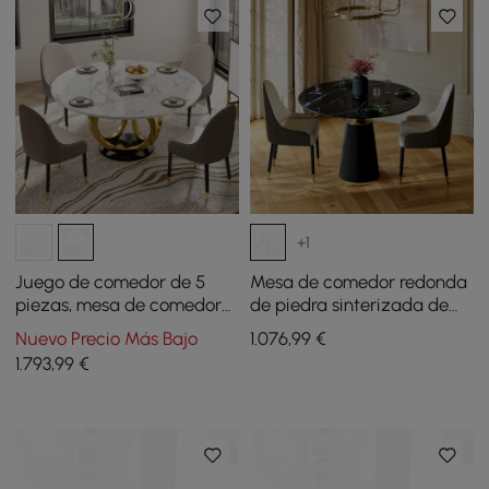
+1
Juego de comedor de 5
Mesa de comedor redonda
piezas, mesa de comedor
de piedra sinterizada de
redonda con superficie de
1000 mm con base de
Nuevo Precio Más Bajo
1.076
,99
€
piedra sinterizada de 1350
cuero para 2 a 4 personas
1.793
,99
€
mm, color blanco y gris, 4
sillas