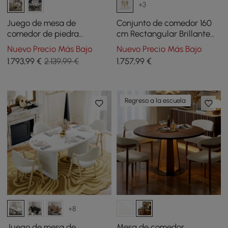
+3
Juego de mesa de
Conjunto de comedor 160
comedor de piedra
cm Rectangular Brillante
sinterizada redonda de
Mesa de comedor de
Nuevo Precio Más Bajo
Nuevo Precio Más Bajo
estilo moderno de 1350 mm
piedra sinterizada Pandora
1.793
,99
€
2.139,99 €
1.757
,99
€
con 4 sillas
con 4 sillas
Regreso a la escuela
+8
Juego de mesa de
Mesa de comedor