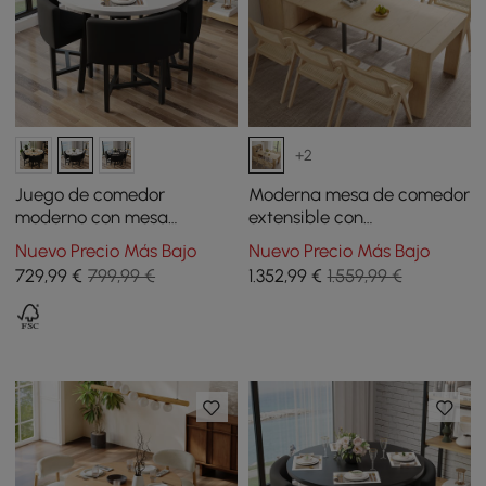
+2
Juego de comedor
Moderna mesa de comedor
moderno con mesa
extensible con
redonda de madera blanca
almacenamiento y 6 sillas
Nuevo Precio Más Bajo
Nuevo Precio Más Bajo
y 4 sillas negras
de comedor plegables
729
,99
€
799,99 €
1.352
,99
€
1.559,99 €
naturales de madera
maciza