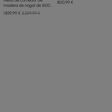
Mesa de comedor de
800
,99
€
tapa de madera, azul y
madera de nogal de 1600
blanco
mm a 2000 mm, juego de 4
1.839
,99
€
2.229,99 €
sillas de comedor