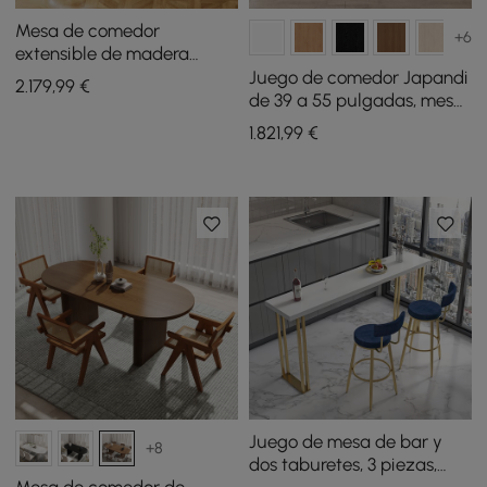
Mesa de comedor
+6
extensible de madera
maciza de 1200 mm a
Juego de comedor Japandi
2.179
,99
€
2000 mm con 4 sillas
de 39 a 55 pulgadas, mesa
de comedor extensible gris
1.821
,99
€
con 4 sillas
Juego de mesa de bar y
+8
dos taburetes, 3 piezas,
tapicería de terciopelo,