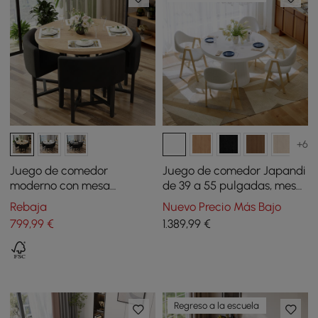
+6
Juego de comedor
Juego de comedor Japandi
moderno con mesa
de 39 a 55 pulgadas, mesa
redonda de madera
de comedor extensible
Rebaja
Nuevo Precio Más Bajo
natural y 4 sillas grises
blanca con 4 sillas
799
,99
€
1.389
,99
€
Regreso a la escuela