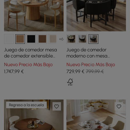
+6
Juego de comedor mesa
Juego de comedor
de comedor extensible
moderno con mesa
Japandi natural de 99-140
redonda de madera negra
Nuevo Precio Más Bajo
Nuevo Precio Más Bajo
cm con 4 sillas
y 4 sillas negras
1.747
,99
€
729
,99
€
799,99 €
Regreso a la escuela