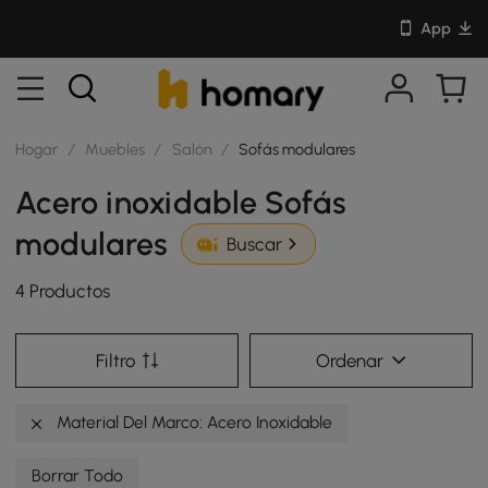
App
Hogar
/
Muebles
/
Salón
/
Sofás modulares
Acero inoxidable Sofás
modulares
Buscar
4 Productos
Filtro
Ordenar
Material Del Marco: Acero Inoxidable
Borrar Todo