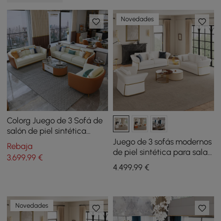
Novedades
Colorg Juego de 3 Sofá de
salón de piel sintética
naranja con sofá individual
Juego de 3 sofás modernos
Rebaja
y cama
de piel sintética para sala
3.699
,99
€
de estar en color blanco
4.499
,99
€
Novedades