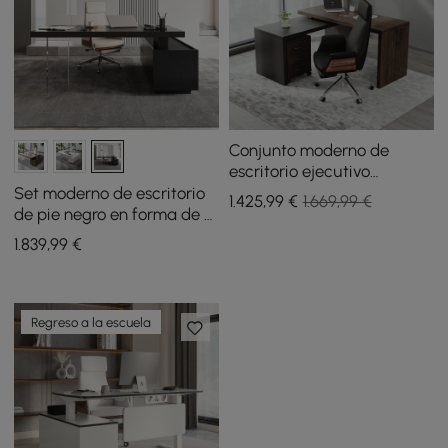
Conjunto moderno de
escritorio ejecutivo
giratorio en forma de L y
Set moderno de escritorio
1.425
,99
€
1.669,99 €
silla giratoria de cuero
de pie negro en forma de L
negro
y silla de escritorio de
1.839
,99
€
cuero, color caqui (1815
mm)
Regreso a la escuela