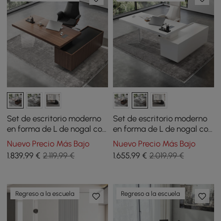
Set de escritorio moderno
Set de escritorio moderno
en forma de L de nogal con
en forma de L de nogal con
forma de L y silla de
forma de L y silla de
Nuevo Precio Más Bajo
Nuevo Precio Más Bajo
escritorio reclinable de
escritorio reclinable de
1.839
,99
€
2.119,99 €
1.655
,99
€
2.019,99 €
cuero (71.5 pulgadas)
cuero (1815 mm)
Regreso a la escuela
Regreso a la escuela