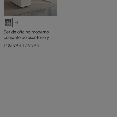
+1
Set de oficina moderno,
conjunto de escritorio y
silla de pie en forma de L,
1.425
,99
€
1.719,99 €
blanco