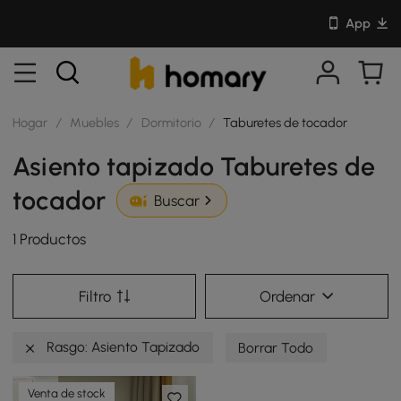
App
Hogar
/
Muebles
/
Dormitorio
/
Taburetes de tocador
Asiento tapizado Taburetes de
tocador
Buscar
1 Productos
Filtro
Ordenar
Rasgo: Asiento Tapizado
Borrar Todo
Venta de stock