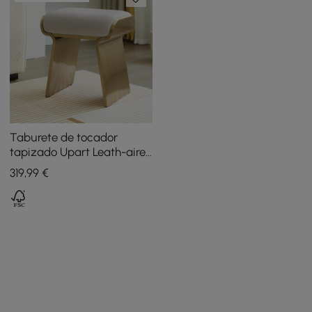
Taburete de tocador
tapizado Upart Leath-aire
con marco dorado
319
,99
€