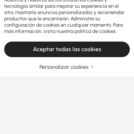
tecnología similar para mejorar su experiencia en el
sitio, mostrarle anuncios personalizados y recomendar
productos que le encantarán. Administre su
configuración de cookies en cualquier momento. Para
más información, visita nuestra
política de cookies
.
Aceptar todas las cookies
Personalizar cookies
La única guía de compra de taburetes de
tocador que necesitarás
¿Qué hace que un taburete de tocador
valga la pena?
¿Alguna vez te has encontrado torpemente
Ver más
agachado frente a tu tocador sin un asiento
Products in the current category have been updated to show the latest 1 items