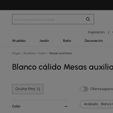
Inspiración
|
Muebles
Jardín
Baño
Decoración
Hogar
/
Muebles
/
Salón
/
Mesas auxiliares
Blanco cálido Mesas auxili
Ocultar filtro
Oferta especi
Acabado :
Blanco 
Color