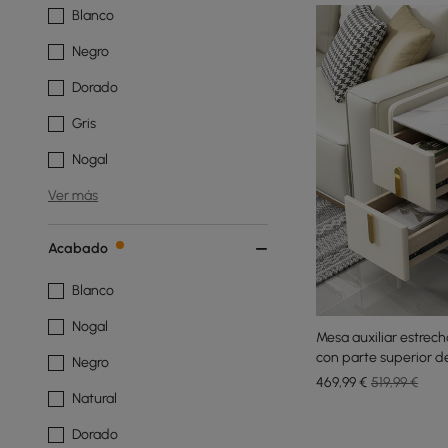
Blanco
Negro
Dorado
Gris
Nogal
Ver más
Acabado
Blanco
Nogal
Mesa auxiliar estrech
con parte superior de
Negro
y puerto USB
469
,99
€
519,99 €
Natural
Dorado