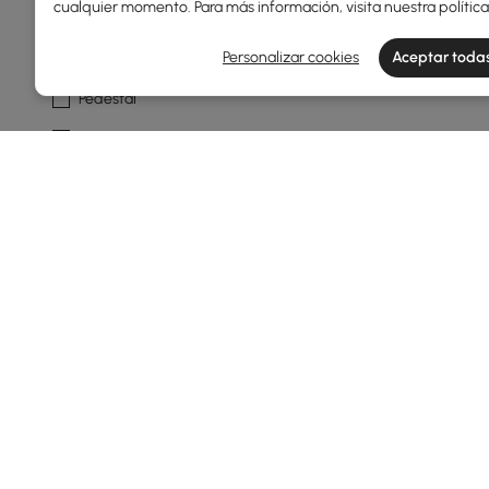
cualquier momento. Para más información, visita nuestra
polític
Tipo Base
Personalizar cookies
Aceptar todas
Pedestal
Abstracto
En Forma De C
4 Patas
Fotograma
Ver más
Función De Mesa
Almacenamiento
Con Cajones
Products in the current category have been updated to show th
Giratorio