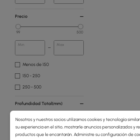
Precio
99
500
Min
Max
Menos de 150
150 - 250
250 - 500
Profundidad Total(mm)
Nosotros y nuestros socios utilizamos cookies y tecnología simila
19
1236
su experiencia en el sitio, mostrarle anuncios personalizados y
Min
Max
productos que le encantarán. Administre su configuración de co