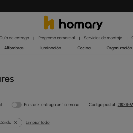
Guía de entrega
Programa comercial
Servicios de montaje
|
|
|
Alfombras
Iluminación
Cocina
Organización
ares
al
En stock: entrega en 1 semana
Código postal :
28001-M
Cálido
Limpiar todo