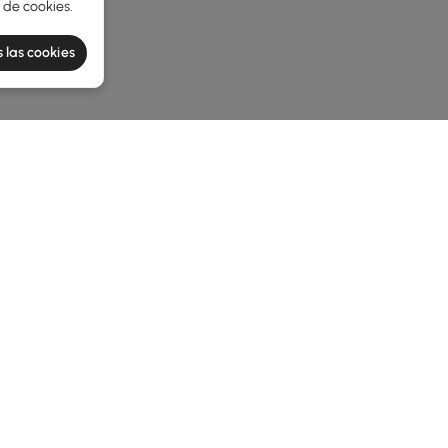
a de cookies
.
 las cookies
e latest 1 items