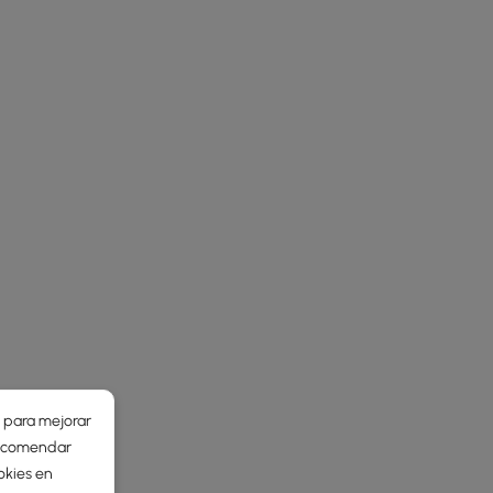
r para mejorar
 recomendar
okies en