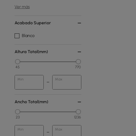
Ver más
Acabado Superior
Blanco
Altura Total(mm)
45
770
Min
Max
Ancho Total(mm)
23
1236
Min
Max