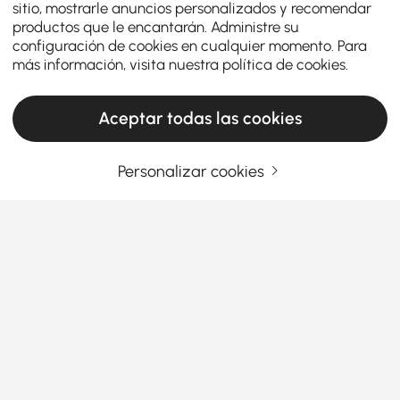
sitio, mostrarle anuncios personalizados y recomendar
productos que le encantarán. Administre su
configuración de cookies en cualquier momento. Para
más información, visita nuestra
política de cookies
.
Aceptar todas las cookies
Personalizar cookies
Living Room Sets Buying Guide for Style
and Comfort
Why Choosing the Right Living Room Sets
Can Transform Your Space
Ever wondered how the perfect
living room sets
Ver más
furniture
can totally change the vibe of your home?
Picking the right set isn’t just about style—it’s about
comfort, functionality, and making your space truly
yours. Whether you’re into
modern living room sets
or