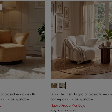
torio de chenilla de alto
Sillón de chenilla giratorio de alto rend
sabrazos ajustable
con reposabrazos ajustable
o
Nuevo Precio Más Bajo
699
,99
€
799,99 €