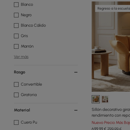
Blanco
Regreso a la escuela
Negro
Blanco Cálido
Gris
Marrón
Ver más
Rasgo
Convertible
Giratoria
Sillón decorativo gira
Material
rendimiento con repo
Cuero Pu
Nuevo Precio Más Baj
699
,99
€
799,99 €