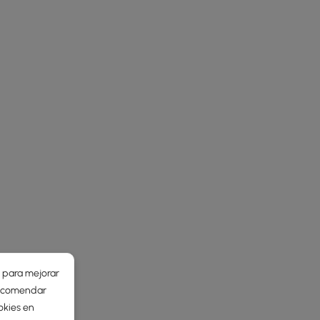
r para mejorar
 recomendar
okies en