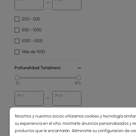
250 - 500
500 - 1000
1000 - 1500
Más de 1500
Profundidad Total(mm)
51
870
Min
Max
Nosotros y nuestros socios utilizamos cookies y tecnología simila
Tejido Y Color
su experiencia en el sitio, mostrarle anuncios personalizados y
productos que le encantarán. Administre su configuración de co
Bouclé Blanco Cálido