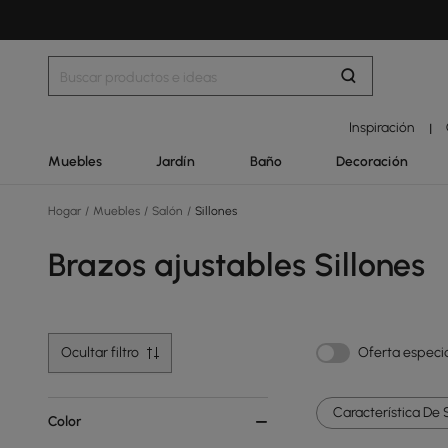
Inspiración
|
Muebles
Jardín
Baño
Decoración
Hogar
/
Muebles
/
Salón
/
Sillones
Brazos ajustables Sillones
Ocultar filtro
Oferta especi
Característica De Si
Color