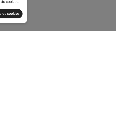
a de cookies
.
 las cookies
he latest 2 items