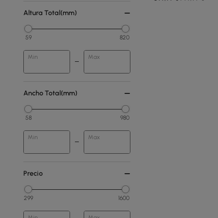
Altura Total(mm)
59
820
Min
Max
Ancho Total(mm)
58
980
Min
Max
Precio
299
1600
Min
Max