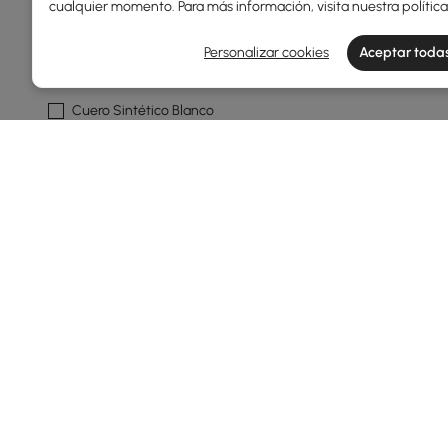
cualquier momento. Para más información, visita nuestra
polític
Naranja
Personalizar cookies
Aceptar todas
Boucle De Rendimiento
Naranja
Cuero Sintético Blanco
Cuero Sintético Negro
Ver más
Acabado De La Pata
Negro
Nogal
Patrón
Color Sólido
Products in the current category have been updated to show t