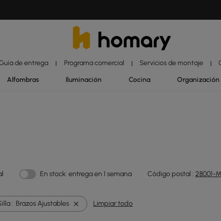
Guía de entrega
Programa comercial
Servicios de montaje
|
|
|
Alfombras
Iluminación
Cocina
Organización
al
En stock: entrega en 1 semana
Código postal :
28001-M
lla :
Brazos Ajustables
Limpiar todo