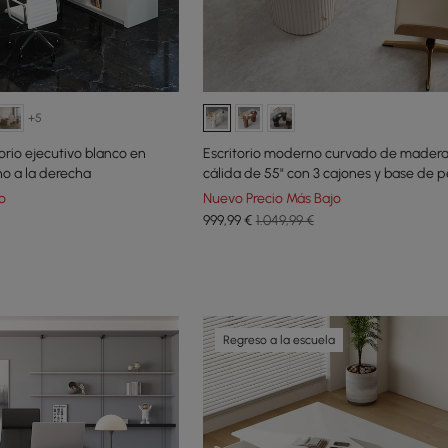
+5
orio ejecutivo blanco en
Escritorio moderno curvado de madera
no a la derecha
cálida de 55" con 3 cajones y base de 
doble estriada
o
Nuevo Precio Más Bajo
999
,99
€
1.049,99 €
Regreso a la escuela