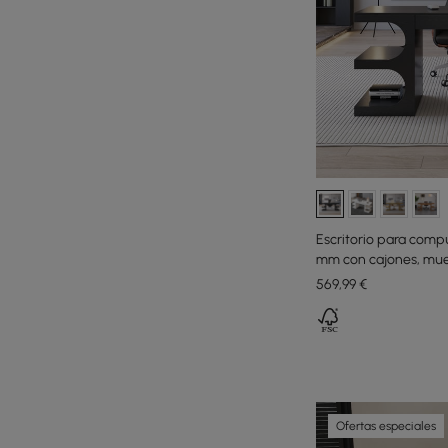
Escritorio para comp
mm con cajones, mueb
la oficina
569
,99
€
Ofertas especiales