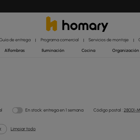
Guía de entrega
Programa comercial
Servicios de montaje
|
|
|
Alfombras
Iluminación
Cocina
Organización
al
En stock: entrega en 1 semana
Código postal :
28001-M
Limpiar todo