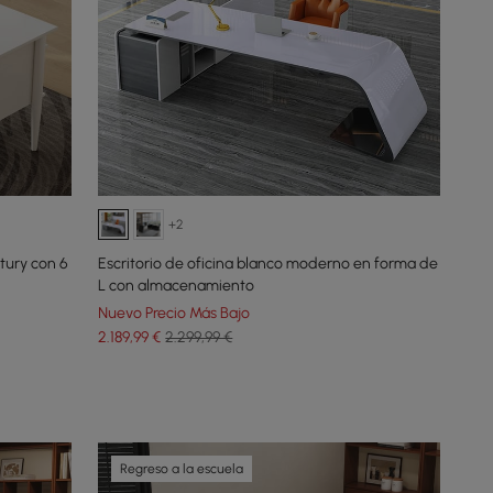
+2
ntury con 6
Escritorio de oficina blanco moderno en forma de
L con almacenamiento
Nuevo Precio Más Bajo
2.189
,99
€
2.299,99 €
Regreso a la escuela