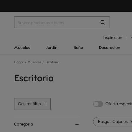
Inspiración
|
Muebles
Jardín
Baño
Decoración
Hogar
/
Muebles
/
Escritorio
Escritorio
Ocultar filtro
Oferta especi
Rasgo :
Cajones
Categoría