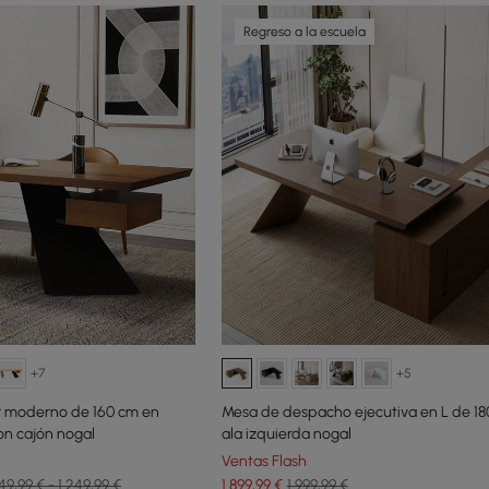
Regreso a la escuela
+7
+5
ar moderno de 160 cm en
Mesa de despacho ejecutiva en L de 18
n cajón nogal
ala izquierda nogal
Ventas Flash
49,99 € - 1.249,99 €
1.899
,99
€
1.999,99 €