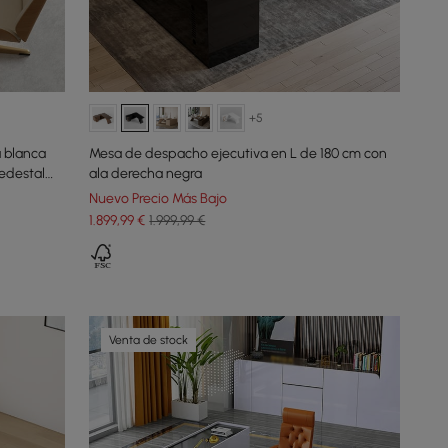
+5
 blanca
Mesa de despacho ejecutiva en L de 180 cm con
pedestal
ala derecha negra
Nuevo Precio Más Bajo
1.899
,99
€
1.999,99 €
Venta de stock