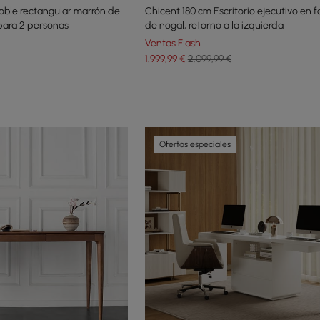
oble rectangular marrón de
Chicent 180 cm Escritorio ejecutivo en 
para 2 personas
de nogal, retorno a la izquierda
Ventas Flash
1.999
,99
€
2.099,99 €
Ofertas especiales