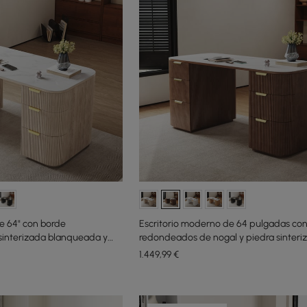
e 64" con borde
Escritorio moderno de 64 pulgadas co
sinterizada blanqueada y
redondeados de nogal y piedra sinteri
to
almacenamiento doble
1.449
,99
€