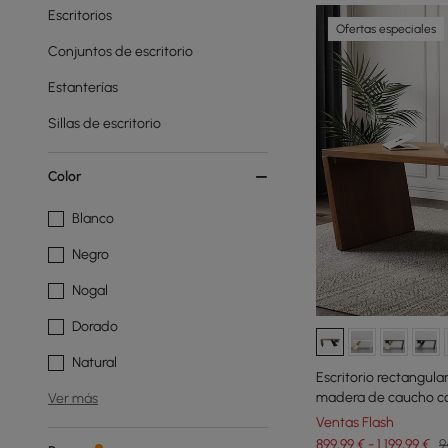
Escritorios
Ofertas especiales
Conjuntos de escritorio
Estanterías
Sillas de escritorio
Color
Blanco
Negro
Nogal
Dorado
Natural
Escritorio rectangul
madera de caucho co
Ver más
Ventas Flash
899,99 € - 1.199,99 €
9