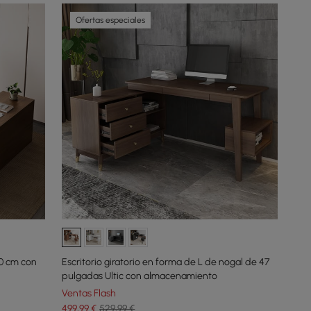
Ofertas especiales
0 cm con
Escritorio giratorio en forma de L de nogal de 47
pulgadas Ultic con almacenamiento
Ventas Flash
499
,99
€
529,99 €