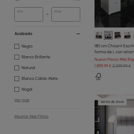
Min
Max
Acabado
180 cm Chicent Escrit
Negro
forma de L con retor
Blanco Brillante
Nuevo Precio Más Baj
1.899
,99
€
2.099,99 €
Natural
Blanco Cálido Mate
Nogal
Ver más
Venta de stock
Mostrar Más Filtros