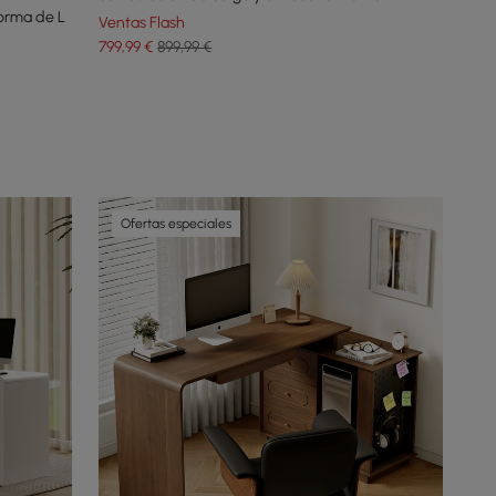
forma de L
Ventas Flash
799
,99
€
899,99 €
Ofertas especiales