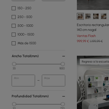
150 - 250
250 - 500
Escritorio rectangula
500 - 1000
140 cm nogal
1000 - 1500
Ventas Flash
999
,99
€
1.199,99 €
Más de 1500
Ancho Total(mm)
Regreso a la escuela
35
1830
Min
Max
Profundidad Total(mm)
32
770