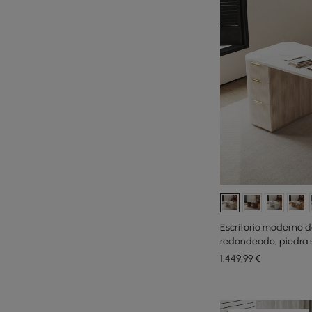
Escritorio moderno d
redondeado, piedra 
doble almacenamien
1.449
,99
€