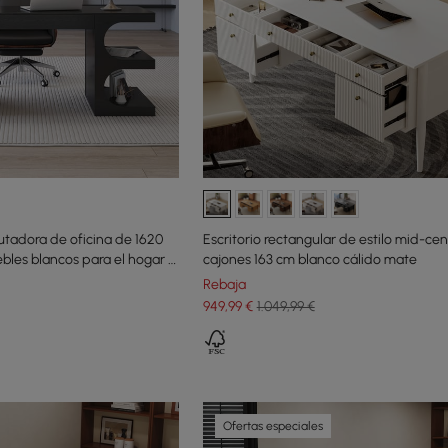
utadora de oficina de 1620
Escritorio rectangular de estilo mid-ce
les blancos para el hogar y
cajones 163 cm blanco cálido mate
Rebaja
949
,99
€
1.049,99 €
Ofertas especiales