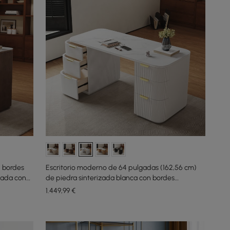
n bordes
Escritorio moderno de 64 pulgadas (162,56 cm)
zada con
de piedra sinterizada blanca con bordes
redondeados y doble almacenamiento
1.449
,99
€