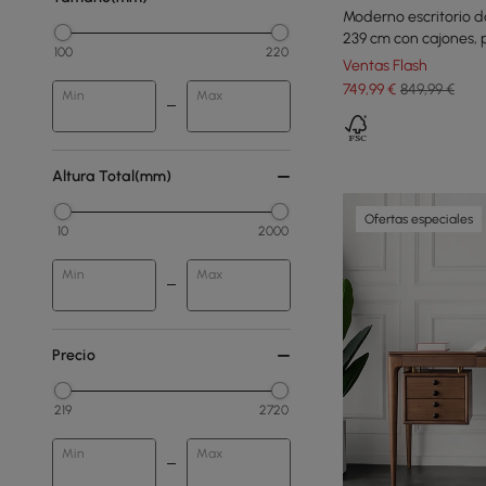
Moderno escritorio d
239 cm con cajones, 
100
220
Ventas Flash
749
,99
€
849,99 €
Min
Max
Altura Total(mm)
Ofertas especiales
10
2000
Min
Max
Precio
219
2720
Min
Max