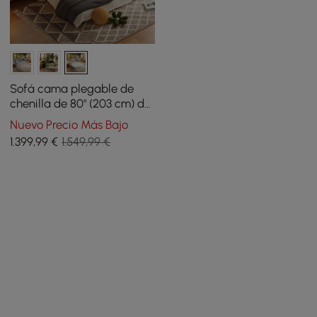
Sofá cama plegable de
chenilla de 80" (203 cm) de
tamaño Queen con 3
Nuevo Precio Más Bajo
plazas y funda extraíble
1.399
,99
€
1.549,99 €