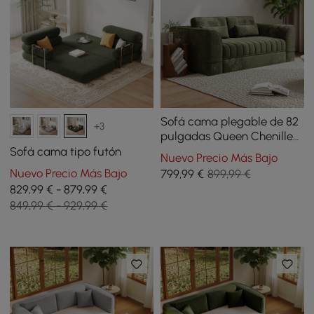
Sofá cama plegable de 82
+3
pulgadas Queen Chenille
totalmente comprimido
Sofá cama tipo futón
Nuevo Precio Más Bajo
Nuevo Precio Más Bajo
799
,99
€
899,99 €
829,99 € - 879,99 €
849,99 € - 929,99 €