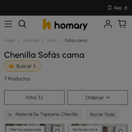
App
Hogar
/
Muebles
/
Salón
/
Sofás cama
Chenilla Sofás cama
Buscar
7 Productos
Filtro
Ordenar
Material De Tapicería: Chenilla
Borrar Todo
Ofertas especiales
Venta de stock