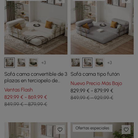
+3
+3
Sofá cama convertible de 3
Sofá cama tipo futón
plazas en terciopelo de
Nuevo Precio Más Bajo
206 cm - blanco
Ventas Flash
829,99 € - 879,99 €
829,99 € - 869,99 €
849,99 € - 929,99 €
849,99 € - 879,99 €
Ofertas especiales