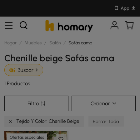
App
Hogar
/
Muebles
/
Salón
/
Sofás cama
Chenille beige Sofás cama
Buscar
1 Productos
Filtro
Ordenar
Tejido Y Color: Chenille Beige
Borrar Todo
Ofertas especiales