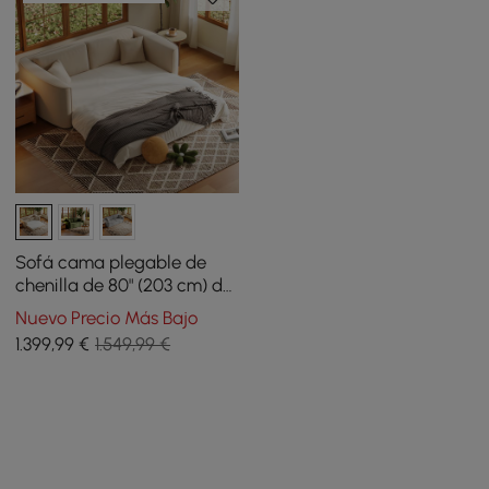
Sofá cama plegable de
chenilla de 80" (203 cm) de
tamaño Queen con 3
Nuevo Precio Más Bajo
plazas y funda extraíble
1.399
,99
€
1.549,99 €