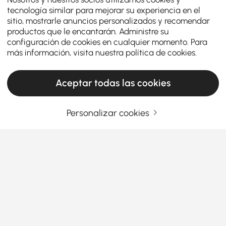
tecnología similar para mejorar su experiencia en el
sitio, mostrarle anuncios personalizados y recomendar
productos que le encantarán. Administre su
configuración de cookies en cualquier momento. Para
más información, visita nuestra
política de cookies
.
Aceptar todas las cookies
Personalizar cookies
La guía definitiva de sofás cama y futones
¿Qué necesita saber antes de comprar un
sofá cama con futón?
Cuando se trata de maximizar el espacio y la
comodidad en su hogar, un
sofá cama
es un cambio
Ver más
de juego. Ya sea que viva en un apartamento
Products in the current category have been updated to show the latest 1 items