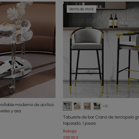
Venta de stock
nrollable moderno de acrílico
+15
veles y asa
Taburete de bar Cranis de terciopelo gr
tapizado, 1 pieza
Rebaja
299
,99
€