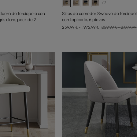
+12
derna de terciopelo con
Sillas de comedor Sweave de terciopelo
ris claro, pack de 2
con tapicería, 6 piezas
259,99 € - 1.975,99 €
259,99 € - 2.079,99