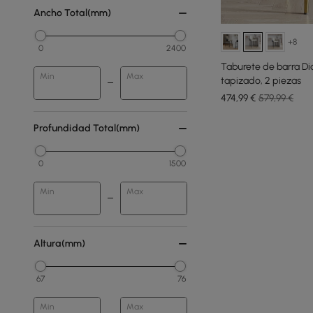
Ancho Total(mm)
+8
0
2400
Taburete de barra Di
Min
Max
tapizado, 2 piezas
474
,99
€
579,99 €
Profundidad Total(mm)
0
1500
Min
Max
Altura(mm)
67
76
Min
Max