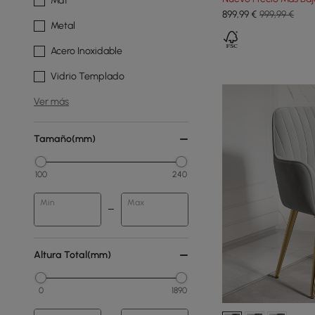
Mdf
899
,99
€
999,99 €
Metal
Acero Inoxidable
Vidrio Templado
Ver más
Tamaño(mm)
100
240
Min
Max
Altura Total(mm)
0
1890