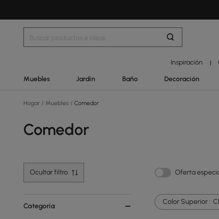
Inspiración
|
Muebles
Jardín
Baño
Decoración
Hogar
/
Muebles
/
Comedor
Comedor
Ocultar filtro
Oferta especi
Color Superior :
C
Categoría