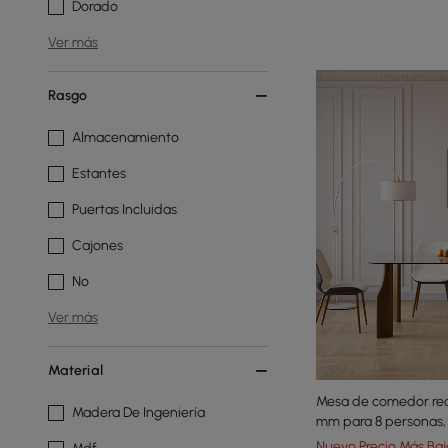
Dorado
Ver más
Rasgo
Almacenamiento
Estantes
Puertas Incluidas
Cajones
No
Ver más
Material
Mesa de comedor rect
Madera De Ingeniería
mm para 8 personas,
patas
Nuevo Precio Más Baj