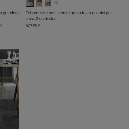
+10
 gris claro
Taburete de bar Linenic tapizado en polipiel gris
claro, 2 unidades
 €
607
,99
€