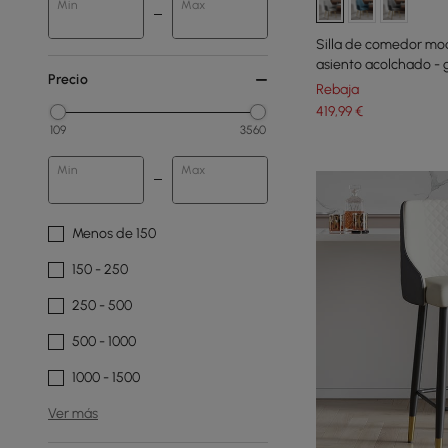
Min
Max
Silla de comedor mo
asiento acolchado - g
Precio
Rebaja
419
,99
€
109
3560
Min
Max
Menos de 150
150 - 250
250 - 500
500 - 1000
1000 - 1500
Ver más