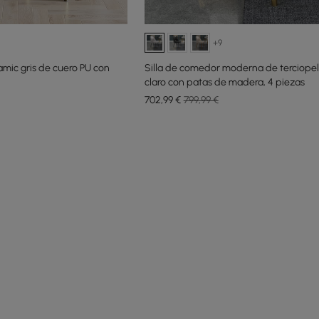
+9
amic gris de cuero PU con
Silla de comedor moderna de terciopel
claro con patas de madera, 4 piezas
702
,99
€
799,99 €