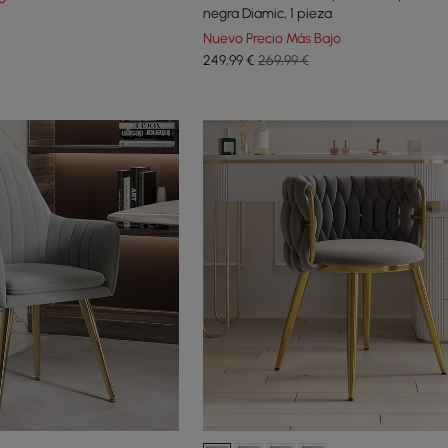
negra Diamic, 1 pieza
Nuevo Precio Más Bajo
249
,99
€
269,99 €