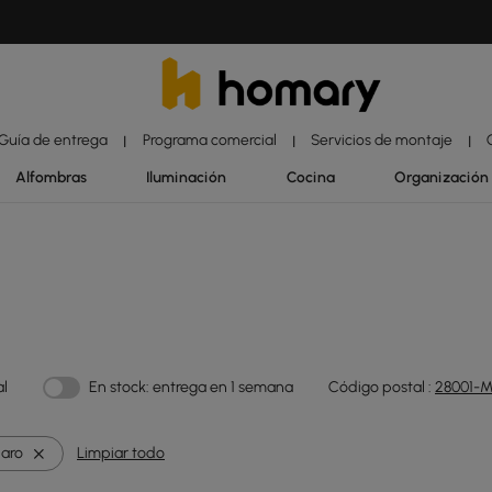
Guía de entrega
Programa comercial
Servicios de montaje
|
|
|
Alfombras
Iluminación
Cocina
Organización
al
En stock: entrega en 1 semana
Código postal :
28001-M
laro
Limpiar todo