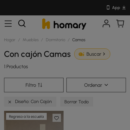
App
Hogar
/
Muebles
/
Dormitorio
/
Camas
Con cajón Camas
Buscar
1 Productos
Filtro
Ordenar
Diseño: Con Cajón
Borrar Todo
Regreso a la escuela