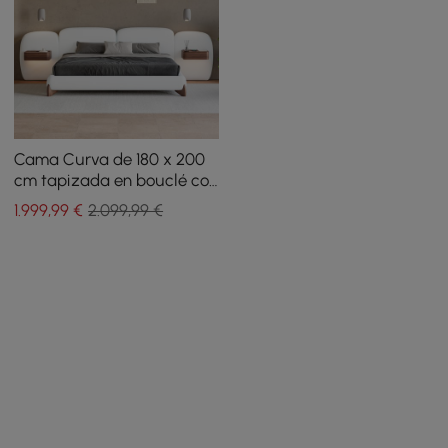
Cama Curva de 180 x 200
cm tapizada en bouclé con
cabecero y mesitas de
1.999
,99
€
2.099,99 €
noche flotantes
inteligentes