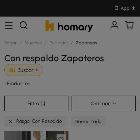
App
Hogar
/
Muebles
/
Recibidor
/
Zapateros
Con respaldo Zapateros
Buscar
1 Productos
Filtro
Ordenar
Rasgo: Con Respaldo
Borrar Todo