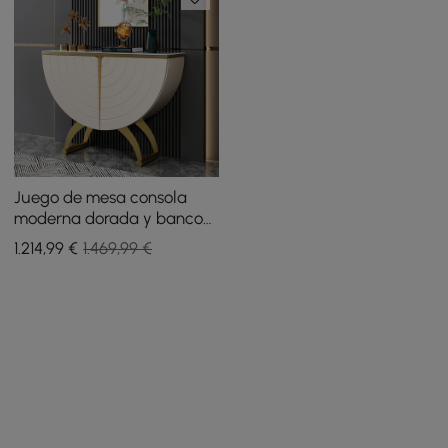
Juego de mesa consola
moderna dorada y banco
capitoné con líneas
1.214
,99
€
1.469,99 €
blancas tapizado en
terciopelo