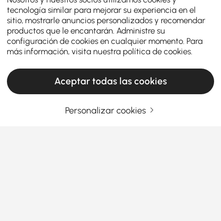
tecnología similar para mejorar su experiencia en el
sitio, mostrarle anuncios personalizados y recomendar
productos que le encantarán. Administre su
configuración de cookies en cualquier momento. Para
más información, visita nuestra
política de cookies
.
Aceptar todas las cookies
Personalizar cookies
La razón por la que un buen zapatero
pertenece a cada pasillo
Por qué el almacenamiento de zapatos es
esencial para una entrada ordenada
¿Alguna vez te has tropezado con los zapatos justo
Ver más
al entrar por la puerta? Si las entradas
Products in the current category have been updated to show the latest 1 items