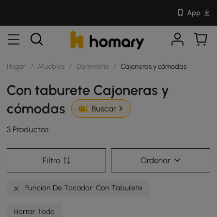
App
Hogar
/
Muebles
/
Dormitorio
/
Cajoneras y cómodas
Con taburete Cajoneras y
cómodas
Buscar
3 Productos
Filtro
Ordenar
Función De Tocador: Con Taburete
Borrar Todo