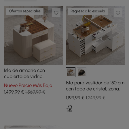
Ofertas especiales
Regreso a la escuela
Isla de armario con
cubierta de vidrio
templado de 47" con espejo
Isla para vestidor de 150 cm
Nuevo Precio Más Bajo
y tocador de
con tapa de cristal, zona
1.499
,99
€
1.569,99 €
almacenamiento de joyas
de maquillaje y expositor
1.199
,99
€
1.249,99 €
de joyas blanco