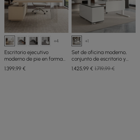
+4
+1
Escritorio ejecutivo
Set de oficina moderno,
moderno de pie en forma
conjunto de escritorio y
de L de 72 pulgadas
silla de pie en forma de L,
1.399
,99
€
1.425
,99
€
1.719,99 €
blanqueado, con elevador
blanco
de escritorio, mano
derecha