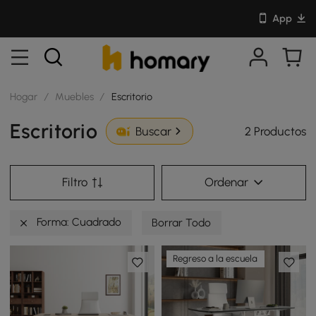
App
Hogar
/
Muebles
/
Escritorio
Escritorio
2 Productos
Buscar
Filtro
Ordenar
Forma: Cuadrado
Borrar Todo
Regreso a la escuela