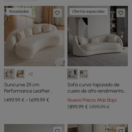
Novedades
Ofertas especiales
+2
Suncurve 211 cm
Sofá curvo tapizado de
Performance Leather
cuero de alto rendimiento
Curved Upholstered Sofa
de 84 pulgadas con
1.499,99 € - 1.699,99 €
Nuevo Precio Más Bajo
with Pillows
almohadas
1.899
,99
€
1.999,99 €