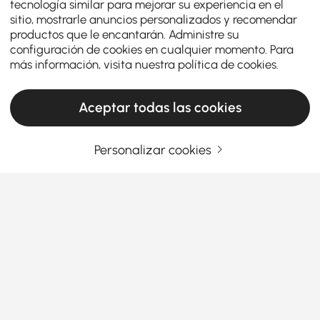
tecnología similar para mejorar su experiencia en el
sitio, mostrarle anuncios personalizados y recomendar
productos que le encantarán. Administre su
configuración de cookies en cualquier momento. Para
más información, visita nuestra
política de cookies
.
Aceptar todas las cookies
Personalizar cookies
Cómo elegir el sofá más cómodo para tu
sala de estar
Un
sofá
es la pieza central de cualquier sala de
estar: es donde te relajas, te entretienes y descansas.
Pero con tantas opciones disponibles, ¿cómo eliges