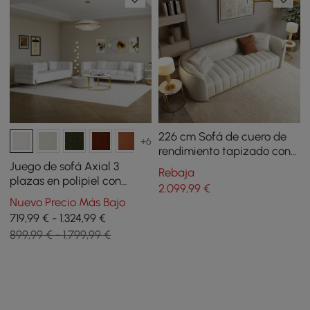
226 cm Sofá de cuero de
+6
rendimiento tapizado con
canales y patas doradas
Juego de sofá Axial 3
Rebaja
plazas en polipiel con
2.099
,99
€
patas doradas y cojines
Nuevo Precio Más Bajo
con tapizado acanalado
719,99 € - 1.324,99 €
201 cm
899,99 € - 1.799,99 €