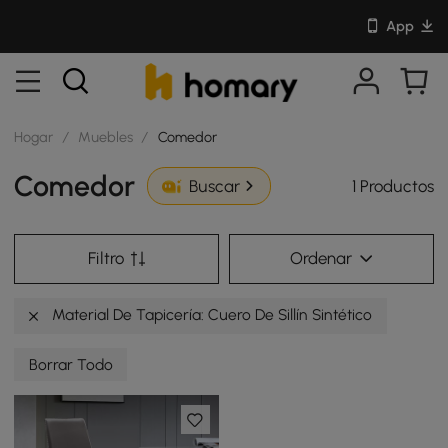
App
Hogar
/
Muebles
/
Comedor
Comedor
1 Productos
Buscar
Filtro
Ordenar
Material De Tapicería: Cuero De Sillín Sintético
Borrar Todo