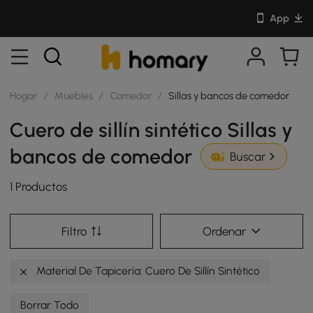
App
Hogar
/
Muebles
/
Comedor
/
Sillas y bancos de comedor
Cuero de sillín sintético Sillas y
bancos de comedor
Buscar
1 Productos
Filtro
Ordenar
Material De Tapicería: Cuero De Sillín Sintético
Borrar Todo