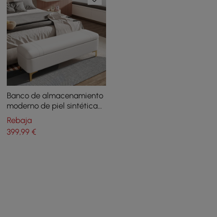
Banco de almacenamiento
moderno de piel sintética
blanca con tapa abatible y
Rebaja
patas doradas de acero
399
,99
€
inoxidable