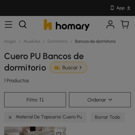
App
Hogar
/
Muebles
/
Dormitorio
/
Bancos de dormitorio
Cuero PU Bancos de
dormitorio
Buscar
1 Productos
Filtro
Ordenar
Material De Tapicería: Cuero Pu
Borrar Todo