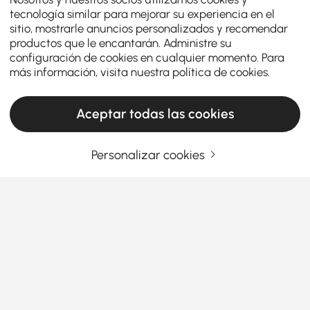
tecnología similar para mejorar su experiencia en el
sitio, mostrarle anuncios personalizados y recomendar
productos que le encantarán. Administre su
configuración de cookies en cualquier momento. Para
más información, visita nuestra
política de cookies
.
Aceptar todas las cookies
Personalizar cookies
Su guía definitiva para elegir los bancos de
dormitorio perfectos
Cómo los bancos de dormitorio aportan
estilo y funcionalidad a tu espacio
¿A tu dormitorio le falta una pieza práctica pero
Ver más
elegante que pueda hacerlo todo? Un
banco de
Products in the current category have been updated to show the latest 1 items