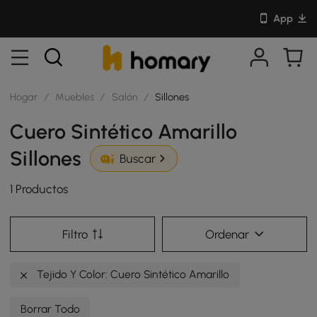
App
Hogar
/
Muebles
/
Salón
/
Sillones
Cuero Sintético Amarillo
Sillones
Buscar
1 Productos
Filtro
Ordenar
Tejido Y Color: Cuero Sintético Amarillo
Borrar Todo