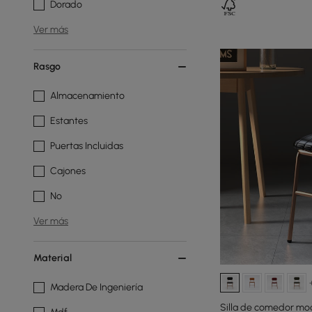
Dorado
Ver más
Rasgo
Almacenamiento
Estantes
Puertas Incluidas
Cajones
No
Ver más
Material
Madera De Ingeniería
Silla de comedor mo