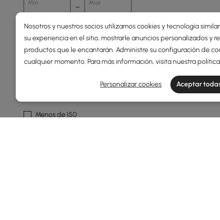
Min
Max
Nosotros y nuestros socios utilizamos cookies y tecnología simila
su experiencia en el sitio, mostrarle anuncios personalizados y
Precio
productos que le encantarán. Administre su configuración de co
cualquier momento. Para más información, visita nuestra
polític
109
3560
Min
Max
Personalizar cookies
Aceptar todas
Menos de 150
150 - 250
250 - 500
500 - 1000
1000 - 1500
Ver más