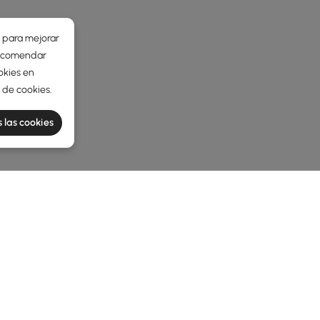
r para mejorar
 recomendar
okies en
a de cookies
.
 las cookies