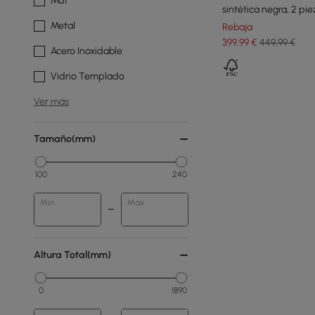
Mdf
sintética negra, 2 pie
Metal
Rebaja
399
,99
€
449,99 €
Acero Inoxidable
Vidrio Templado
Ver más
Tamaño(mm)
100
240
Min
Max
Altura Total(mm)
0
1890