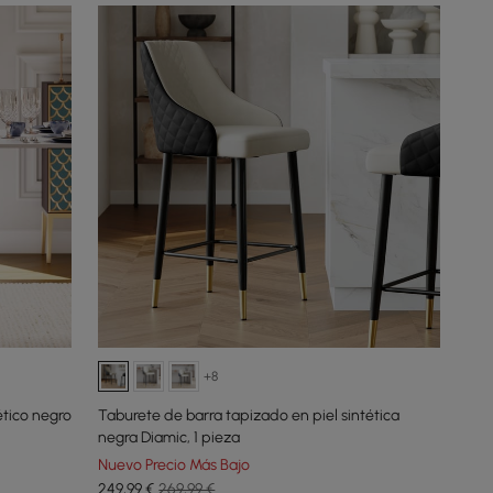
+8
ético negro
Taburete de barra tapizado en piel sintética
negra Diamic, 1 pieza
Nuevo Precio Más Bajo
249
,99
€
269,99 €