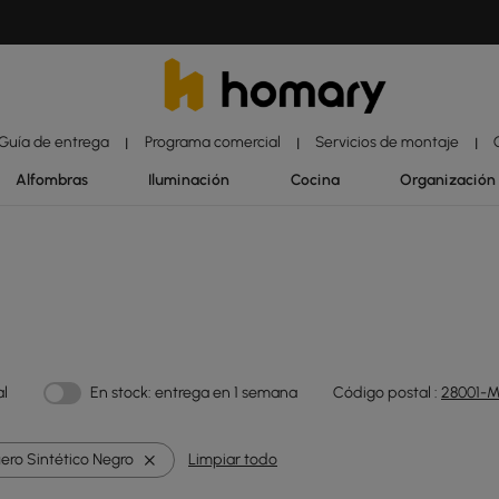
Guía de entrega
Programa comercial
Servicios de montaje
|
|
|
Alfombras
Iluminación
Cocina
Organización
al
En stock: entrega en 1 semana
Código postal :
28001-M
ero Sintético Negro
Limpiar todo