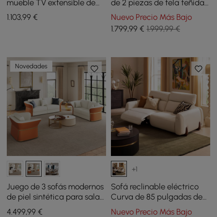
mueble TV extensible de
de 2 piezas de tela teñida
179 a 255 cm y mesa de
en hilo y piel sintética
1.103
,99
€
Nuevo Precio Más Bajo
centro en color blanco y
1.799
,99
€
1.999,99 €
negro
Novedades
+1
Juego de 3 sofás modernos
Sofá reclinable eléctrico
de piel sintética para sala
Curva de 85 pulgadas de
de estar en blanco y
cuero genuino con
4.499
,99
€
Nuevo Precio Más Bajo
naranja
reposacabezas ajustable