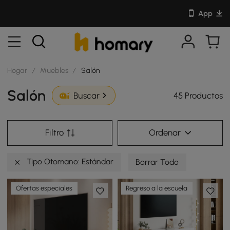
App
Hogar
/
Muebles
/
Salón
Salón
45 Productos
Buscar
Filtro
Ordenar
Tipo Otomano: Estándar
Borrar Todo
Ofertas especiales
Regreso a la escuela