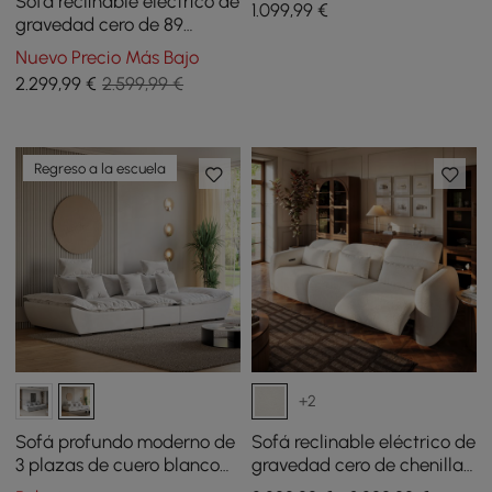
Sofá reclinable eléctrico de
1.099
,99
€
gravedad cero de 89
pulgadas y 2 plazas de
Nuevo Precio Más Bajo
chenilla con almohadas y
2.299
,99
€
2.599,99 €
puerto USB
Regreso a la escuela
+2
Sofá profundo moderno de
Sofá reclinable eléctrico de
3 plazas de cuero blanco
gravedad cero de chenilla
de 2780 mm con respaldo
de 3 plazas de 312cm con