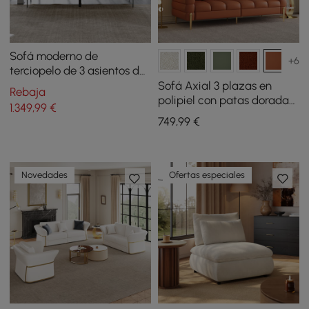
Sofá moderno de
+6
terciopelo de 3 asientos de
2100 mm con patas de
Sofá Axial 3 plazas en
Rebaja
metal
polipiel con patas doradas
1.349
,99
€
y cojines con tapizado
749
,99
€
acanalado 201 cm
Novedades
Ofertas especiales