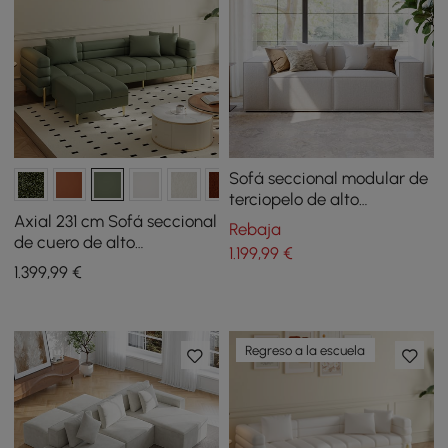
Sofá seccional modular de
terciopelo de alto
rendimiento antiarañazos
Axial 231 cm Sofá seccional
Rebaja
de 2 piezas de 2200 mm
de cuero de alto
1.199
,99
€
rendimiento de 2 piezas
1.399
,99
€
con otomana, patas
doradas y cojines
Regreso a la escuela