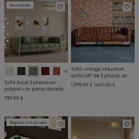
Novedades
Sofá vintage industrial
+6
estilo loft de 3 plazas, en
cuero sintético marrón con
Sofá Axial 3 plazas en
1.599
,99
€
1.699,99 €
botones
polipiel con patas doradas
y cojines con tapizado
749
,99
€
acanalado 201 cm
Regreso a la escuela