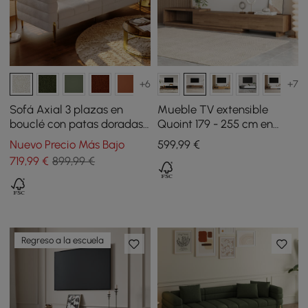
+6
+7
Sofá Axial 3 plazas en
Mueble TV extensible
bouclé con patas doradas
Quoint 179 - 255 cm en
y cojines con tapizado
madera con 3 cajones -
Nuevo Precio Más Bajo
599
,99
€
acanalado 201 cm
nogal
719
,99
€
899,99 €
Regreso a la escuela