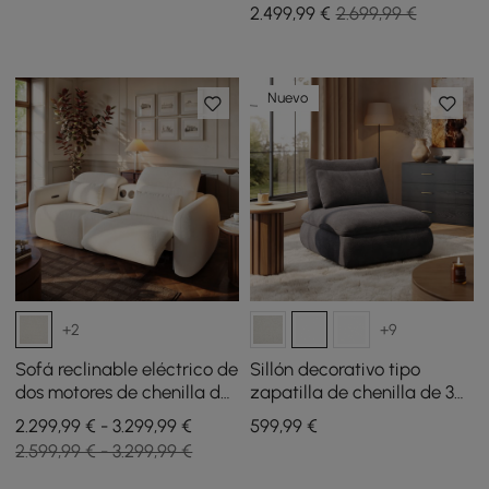
2.499
,99
€
2.699,99 €
Nuevo
+2
+9
Sofá reclinable eléctrico de
Sillón decorativo tipo
dos motores de chenilla de
zapatilla de chenilla de 36
259 cm y 2 plazas con
pulgadas con
2.299,99 € - 3.299,99 €
599
,99
€
consola central
almacenamiento oculto y
2.599,99 € - 3.299,99 €
multifuncional
respaldo extraíble