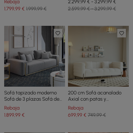
Rebaja
2.299,99 € - 3.299,99 €
ajustable para velero
cojines y puerto USB
1.799
,99
€
1.999,99 €
2.599,99 € - 3.299,99 €
Sofá tapizado moderno
200 cm Sofá acanalado
Sofá de 3 plazas Sofá de
Axial con patas y
algodón y lino
almohadas plateadas
Rebaja
Rebaja
1.899
,99
€
699
,99
€
749,99 €