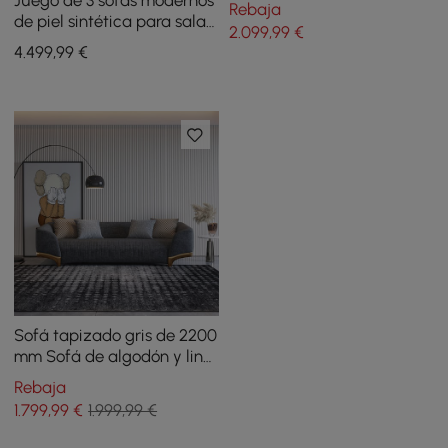
Juego de 3 sofás modernos
Rebaja
de piel sintética para sala
2.099
,99
€
de estar en color marrón y
4.499
,99
€
blanco
Sofá tapizado gris de 2200
mm Sofá de algodón y lino
de 3 plazas con almohadas
Rebaja
Patas doradas
1.799
,99
€
1.999,99 €