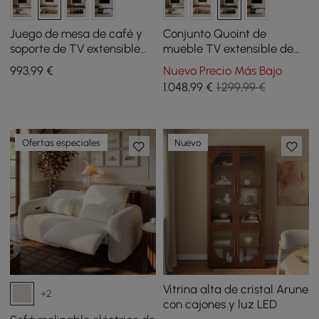
Juego de mesa de café y
Conjunto Quoint de
soporte de TV extensible
mueble TV extensible de
Quoint
179 cm a 255 cm y mesa de
993
,99
€
Nuevo Precio Más Bajo
centro en color negro y
1.048
,99
€
1.299,99 €
nogal
Ofertas especiales
Nuevo
Vitrina alta de cristal Arune
+2
con cajones y luz LED