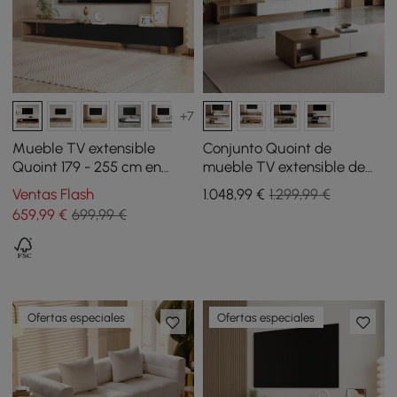
+7
Mueble TV extensible
Conjunto Quoint de
Quoint 179 - 255 cm en
mueble TV extensible de
madera con 3 cajones -
179 cm a 255 cm y mesa de
Ventas Flash
1.048
,99
€
1.299,99 €
negro y nogal
centro en color blanco y
659
,99
€
699,99 €
nogal
Ofertas especiales
Ofertas especiales