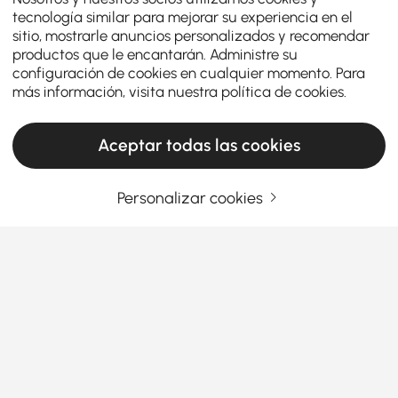
tecnología similar para mejorar su experiencia en el
sitio, mostrarle anuncios personalizados y recomendar
productos que le encantarán. Administre su
configuración de cookies en cualquier momento. Para
más información, visita nuestra
política de cookies
.
Aceptar todas las cookies
Personalizar cookies
Un guide pratique pour choisir le mobilier
de salon
Qu'est-ce qui fait des meubles de salon la
star de votre maison ?
Vous entrez parfois dans votre salon et vous vous
Ver más
dites : « Il manque quelque chose » ? Vous n'êtes pas
Products in the current category have been updated to show the latest 45 items
seul. Les bons
meubles de salon
peuvent transformer
un espace simple en un centre élégant et
confortable pour les soirées cinéma, les discussions
autour d'un café et la détente du week-end. Mais