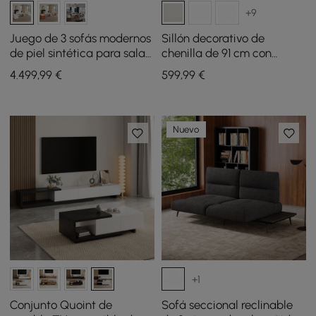
+9
Juego de 3 sofás modernos
Sillón decorativo de
de piel sintética para sala
chenilla de 91 cm con
de estar en color blanco
almacenaje oculto y
4.499
,99
€
599
,99
€
respaldo extraíble
Nuevo
+1
Conjunto Quoint de
Sofá seccional reclinable