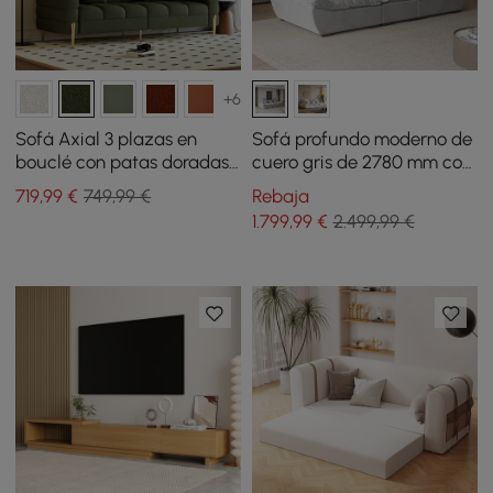
+6
Sofá Axial 3 plazas en
Sofá profundo moderno de
bouclé con patas doradas
cuero gris de 2780 mm con
y cojines con tapizado
respaldo ajustable para
719
,99
€
749,99 €
Rebaja
acanalado 201 cm
velero
1.799
,99
€
2.499,99 €