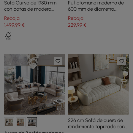
Sofá Curva de 1980 mm
Puf otomano moderno de
con patas de madera
600 mm de diámetro,
tapizadas en forma de
blanco crema, con forma
Rebaja
Rebaja
boucle blanco y 2 plazas
de calabaza, taburete
1.499
,99
€
229
,99
€
otomano para pies en
forma de nube
226 cm Sofá de cuero de
rendimiento tapizado con
canales y patas doradas