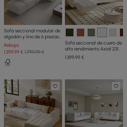
Sofá seccional modular de
algodón y lino de 6 piezas
de 3500 mm con otomanas
Sofá seccional de cuero de
Rebaja
alto rendimiento Axial 231
1.399
,99
€
1.799,99 €
cm de 2 piezas con
1.399
,99
€
otomana, patas doradas y
almohadas