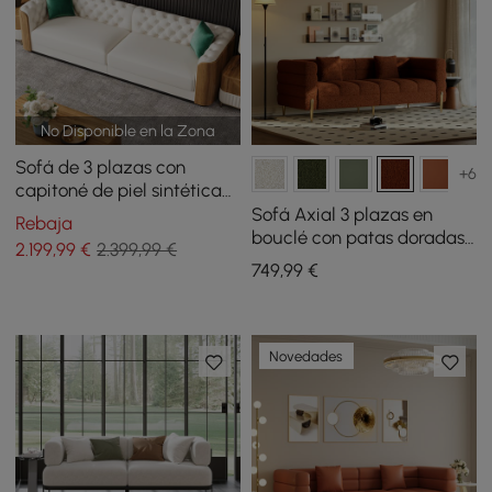
No Disponible en la Zona
Sofá de 3 plazas con
+6
capitoné de piel sintética
Wovent de 2820 mm
Sofá Axial 3 plazas en
Rebaja
bouclé con patas doradas
2.199
,99
€
2.399,99 €
y cojines con tapizado
749
,99
€
acanalado 201 cm
Novedades