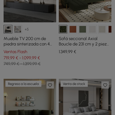
+5
Mueble TV 200 cm de
Sofá seccional Axial
piedra sinterizada con 4
Boucle de 231 cm y 2 piezas
cajones negro
con otomana, patas
Ventas Flash
1.349
,99
€
doradas y cojines
719,99 € - 1.099,99 €
749,99 € - 1.399,99 €
Regreso a la escuela
Venta de stock