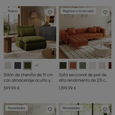
Nuevo
Regreso a la escuela
+9
Sillón de chenilla de 91 cm
Sofá seccional de piel de
con almacenaje oculto y
alto rendimiento de 231 cm
respaldo extraíble
de 2 piezas Axial con
599
,99
€
1.399
,99
€
otomana, patas doradas y
almohadas
Novedades
Novedades