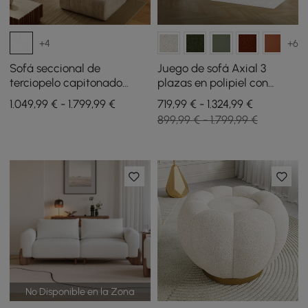
+4
+6
Sofá seccional de
Juego de sofá Axial 3
terciopelo capitonado
plazas en polipiel con
Nimbus de 118 pulgadas y 4
patas doradas y cojines
1.049,99 € - 1.799,99 €
719,99 € - 1.324,99 €
piezas con otomana
con tapizado acanalado
899,99 € - 1.799,99 €
201 cm
No Disponible en la Zona