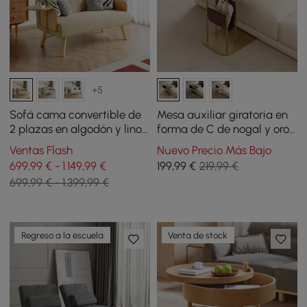
+5
Sofá cama convertible de
Mesa auxiliar giratoria en
2 plazas en algodón y lino
forma de C de nogal y oro
con bandeja giratoria -
con almacenamiento
Ventas Flash
Nuevo Precio Más Bajo
avena
699,99 € - 1.149,99 €
199
,99
€
219,99 €
699,99 € - 1.399,99 €
Regreso a la escuela
Venta de stock