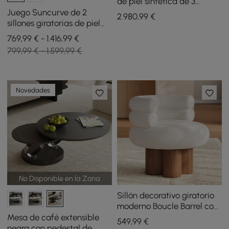
de piel sintética de 3
asientos con sillones
Juego Suncurve de 2
2.980
,99
€
giratorias
sillones giratorias de piel
sintética con forma de
769,99 € - 1.416,99 €
barril inclinado
799,99 € - 1.599,99 €
Novedades
No Disponible en la Zona
Sillón decorativo giratorio
moderno Boucle Barrel con
base de madera maciza
Mesa de café extensible
549
,99
€
negra con pedestal de