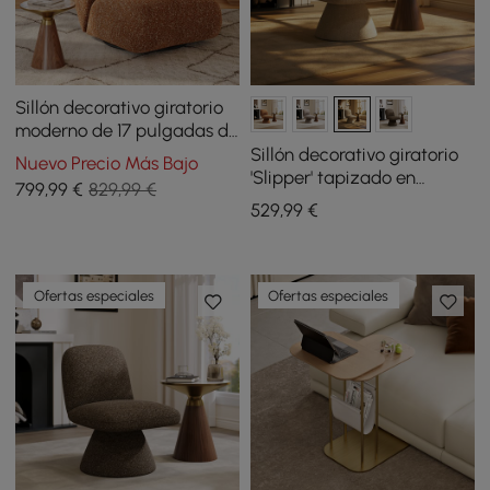
Sillón decorativo giratorio
moderno de 17 pulgadas de
bouclé de alto rendimiento
Sillón decorativo giratorio
Nuevo Precio Más Bajo
'Slipper' tapizado en
799
,99
€
829,99 €
bouclé de alto rendimiento
529
,99
€
de 45,7 cm
Ofertas especiales
Ofertas especiales