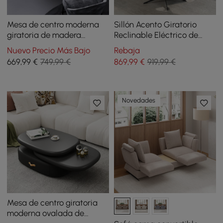
Mesa de centro moderna
Sillón Acento Giratorio
giratoria de madera
Reclinable Eléctrico de
redonda con
Terciopelo Chenilla con
Nuevo Precio Más Bajo
Rebaja
almacenamiento
Reposabrazos
669
,99
€
749,99 €
869
,99
€
919,99 €
Novedades
Mesa de centro giratoria
moderna ovalada de