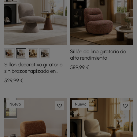
Sillón de lino giratorio de
alto rendimiento
Sillón decorativo giratorio
589
,99
€
sin brazos tapizado en
bouclé de alto rendimiento
529
,99
€
de 18 pulgadas
Nuevo
Nuevo