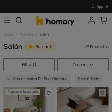
App
Hogar
/
Muebles
/
Salón
Salón
29 Productos
Buscar
Filtro
Ordenar
Característica De Silla: Giratorio
Borrar Todo
Regreso a la escuela