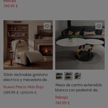
Rebaja
acabado de cromo
749
,99
€
Sillón reclinable giratorio
eléctrico y mecedora de
cuero auténtico con
Mesa de centro extensible
Nuevo Precio Más Bajo
soporte para teléfono
blanca con pedestal de
1.199
,99
€
1.299,99 €
metal en forma de anillo de
Rebaja
acabado de oro
749
,99
€