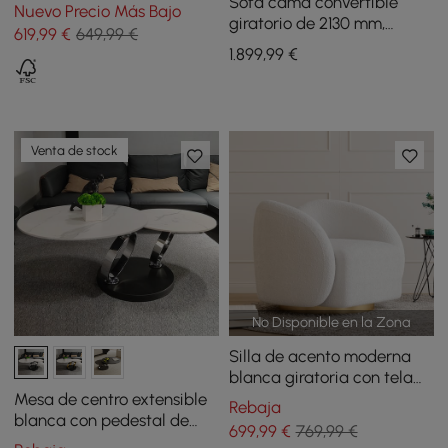
guijarros negros de 3
Sofá cama convertible
Nuevo Precio Más Bajo
niveles con
giratorio de 2130 mm,
619
,99
€
649,99 €
almacenamiento
algodón y lino
1.899
,99
€
Venta de stock
No Disponible en la Zona
Silla de acento moderna
blanca giratoria con tela
bouclé tipo nube para
Mesa de centro extensible
Rebaja
salón
blanca con pedestal de
699
,99
€
769,99 €
metal en forma de anillo de