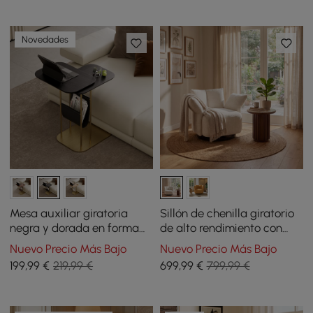
Novedades
Mesa auxiliar giratoria
Sillón de chenilla giratorio
negra y dorada en forma
de alto rendimiento con
de C con almacenamiento
reposabrazos ajustable
Nuevo Precio Más Bajo
Nuevo Precio Más Bajo
199
,99
€
219,99 €
699
,99
€
799,99 €