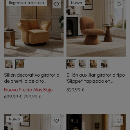
Regreso a la escuela
Nuevo
Sillón decorativo giratorio
Sillón auxiliar giratorio tipo
de chenilla de alto
'Slipper' tapizado en
rendimiento con
bouclé de alto rendimiento
Nuevo Precio Más Bajo
529
,99
€
reposabrazos ajustable
de 45,72 cm
699
,99
€
799,99 €
Nuevo