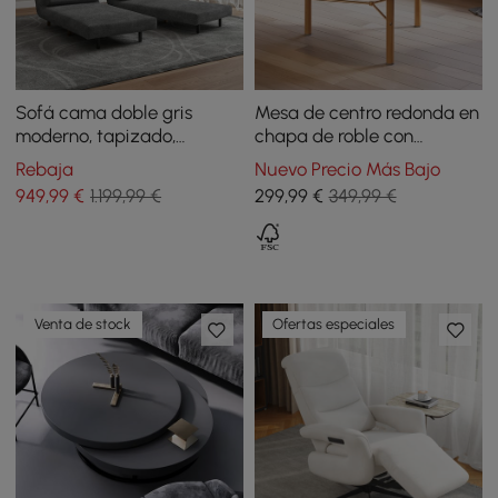
Sofá cama doble gris
Mesa de centro redonda en
moderno, tapizado,
chapa de roble con
convertible, giratorio, de
bandeja giratoria y
Rebaja
Nuevo Precio Más Bajo
algodón y lino
almacenamiento
949
,99
€
1.199,99 €
299
,99
€
349,99 €
Venta de stock
Ofertas especiales