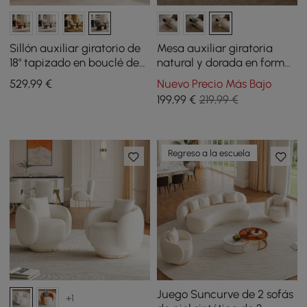
Sillón auxiliar giratorio de
Mesa auxiliar giratoria
18" tapizado en bouclé de
natural y dorada en forma
alto rendimiento
de C con almacenamiento
529
,99
€
Nuevo Precio Más Bajo
199
,99
€
219,99 €
Regreso a la escuela
Juego Suncurve de 2 sofás
+1