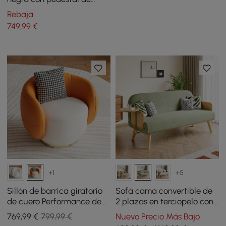
metal en forma de anillo
Rebaja
749
,99
€
+1
+5
Sillón de barrica giratorio
Sofá cama convertible de
de cuero Performance de
2 plazas en terciopelo con
Suncurve con almohada
bandeja giratoria - verde
769
,99
€
799,99 €
Nuevo Precio Más Bajo