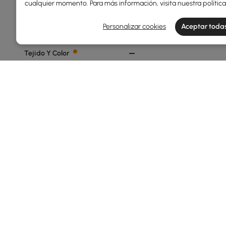
cualquier momento. Para más información, visita nuestra
polític
Min
Max
Personalizar cookies
Aceptar todas
Tejido Y Color
Cuero De Rendimiento Blanco
Cálido
Bouclé Blanco Cálido
Terciopelo Blanco Cálido
Boucle Color Óxido
Cuero De Rendimiento Color
Óxido
Ver más
Configuración
Products in the current category have been updated to show th