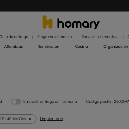
Guía de entrega
Programa comercial
Servicios de montaje
|
|
|
Alfombras
Iluminación
Cocina
Organización
al
En stock: entrega en 1 semana
Código postal :
28001-M
l Sintética Gris
Limpiar todo