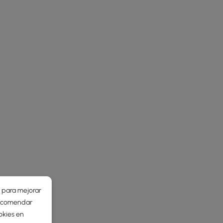
r para mejorar
 recomendar
okies en