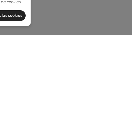
a de cookies
.
 las cookies
e latest 1 items