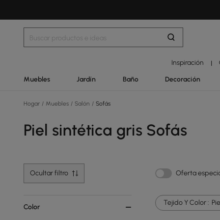
Inspiración
|
Muebles
Jardín
Baño
Decoración
Hogar
/
Muebles
/
Salón
/
Sofás
Piel sintética gris Sofás
Ocultar filtro
Oferta especi
Tejido Y Color :
Pie
Color