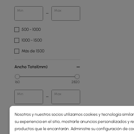
Min
Max
500 - 1000
1000 - 1500
Más de 1500
Ancho Total(mm)
160
2820
Min
Max
Nosotros y nuestros socios utilizamos cookies y tecnología simila
Profundidad Total(mm)
su experiencia en el sitio, mostrarle anuncios personalizados y
productos que le encantarán. Administre su configuración de co
73
1800