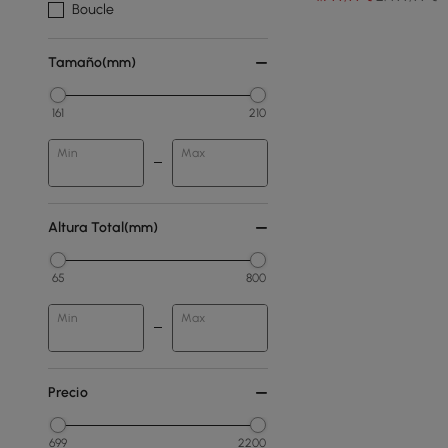
Boucle
Tamaño(mm)
161
210
Min
Max
Altura Total(mm)
65
800
Min
Max
Precio
699
2200