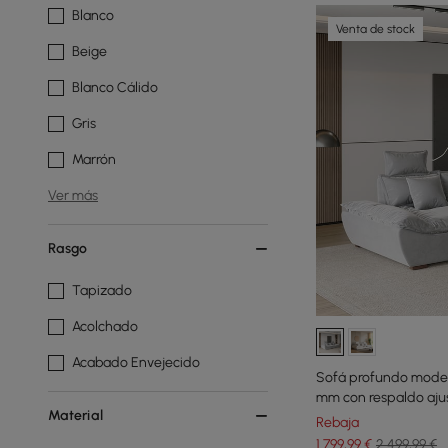
Blanco
Venta de stock
Beige
Blanco Cálido
Gris
Marrón
Ver más
Rasgo
Tapizado
Acolchado
Acabado Envejecido
Sofá profundo moder
mm con respaldo ajus
Material
Rebaja
1.799
,99
€
2.499,99 €