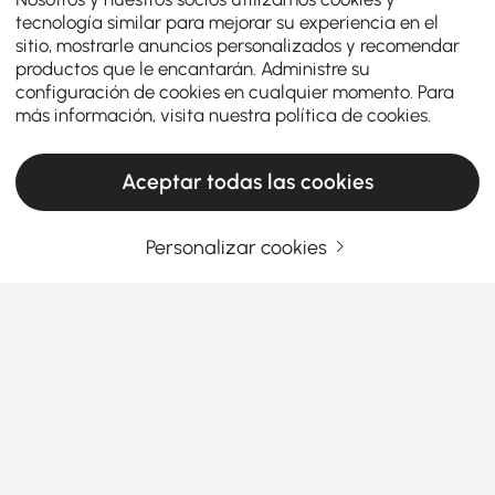
tecnología similar para mejorar su experiencia en el
sitio, mostrarle anuncios personalizados y recomendar
productos que le encantarán. Administre su
configuración de cookies en cualquier momento. Para
más información, visita nuestra
política de cookies
.
Aceptar todas las cookies
Personalizar cookies
La guía definitiva de sofás cama y futones
¿Qué necesita saber antes de comprar un
sofá cama con futón?
Cuando se trata de maximizar el espacio y la
comodidad en su hogar, un
sofá cama
es un cambio
Ver más
de juego. Ya sea que viva en un apartamento
Products in the current category have been updated to show the latest 1 items