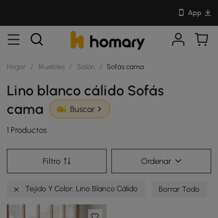
App
Hogar
/
Muebles
/
Salón
/
Sofás cama
Lino blanco cálido Sofás
cama
Buscar
1 Productos
Filtro
Ordenar
Tejido Y Color: Lino Blanco Cálido
Borrar Todo