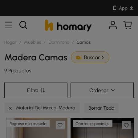
App
Hogar
/
Muebles
/
Dormitorio
/
Camas
Madera Camas
Buscar
9 Productos
Filtro
Ordenar
Material Del Marco: Madera
Borrar Todo
Regreso a la escuela
Ofertas especiales