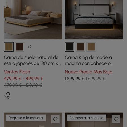
+2
Cama de suelo natural de
Cama King de madera
estilo japonés de 180 cm x
maciza con cabecero
200 cm
extendido de cuero y juego
Ventas Flash
Nuevo Precio Más Bajo
de mesitas de noche
479,99 € - 499,99 €
1.599
,99
€
1.699,99 €
inteligentes flotantes
479,99 € - 519,99 €
Regreso a la escuela
Regreso a la escuela