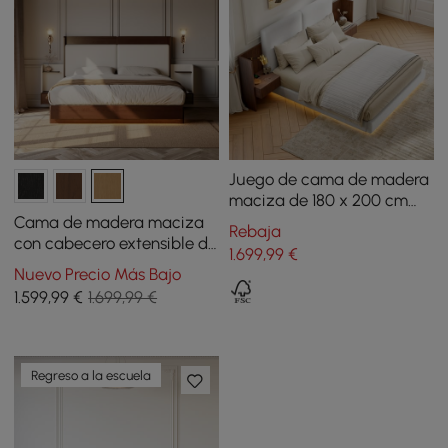
Juego de cama de madera
maciza de 180 x 200 cm
con cabecero extendido y
Cama de madera maciza
Rebaja
mesita de noche flotante
con cabecero extensible de
1.699
,99
€
inteligente
cuero y juego de mesita de
Nuevo Precio Más Bajo
noche inteligente flotante
1.599
,99
€
1.699,99 €
Regreso a la escuela