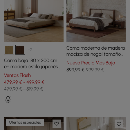
Cama moderna de madera
+2
maciza de nogal tamaño
queen con cojines de
Cama baja 180 x 200 cm
Nuevo Precio Más Bajo
cabecero tipo boucle
en madera estilo japonés -
899
,99
€
999,99 €
nogal
Ventas Flash
479,99 € - 499,99 €
479,99 € - 519,99 €
Ofertas especiales