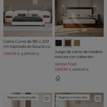
Cama Curva de 180 x 200
cm tapizada en bouclé con
cabecero y mesitas de
Juego de cama de madera
1.999
,99
€
2.099,99 €
noche flotantes
maciza con cabecero
inteligentes
extendido de cuero y
Ventas Flash
mesita de noche flotante
1.499
,99
€
1.599,99 €
inteligente
Regreso a la escuela
Regreso a la escuela