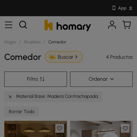
App
Hogar
/
Muebles
/
Comedor
Comedor
4 Productos
Buscar
Filtro
Ordenar
Material Base: Madera Contrachapada
Borrar Todo