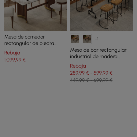
Mesa de comedor
+1
rectangular de piedra
sinterizada de 1800 mm
Mesa de bar rectangular
Rebaja
con pedestal doble para 6
industrial de madera
1.099
,99
€
a 8 personas
contrachapada de 1800
Rebaja
mm
289,99 € - 599,99 €
449,99 € - 699,99 €