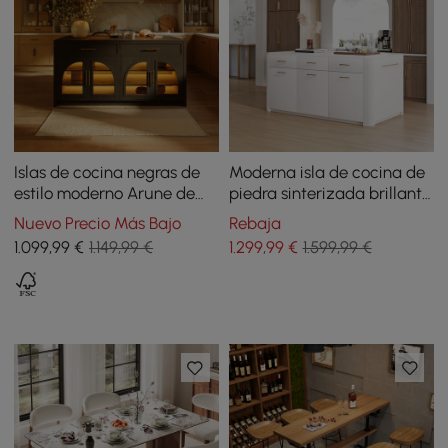
Islas de cocina negras de
Moderna isla de cocina de
estilo moderno Arune de
piedra sinterizada brillante
1800 mm con puertas y
de 180 cm con gabinetes y
Nuevo Precio Más Bajo
Rebaja
cajones de vidrio
toallero
1.099
,99
€
1.149,99 €
1.299
,99
€
1.599,99 €