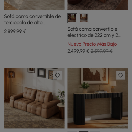
Sofá cama convertible de
terciopelo de alto
rendimiento de 307 cm y 2
Sofá cama convertible
2.899
,99
€
plazas
eléctrico de 222 cm y 2
plazas de cuero auténtico
Nuevo Precio Más Bajo
con reposacabezas
2.499
,99
€
2.599,99 €
ajustables