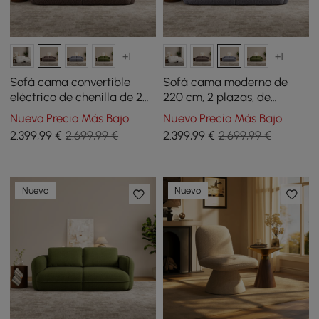
+1
+1
Sofá cama convertible
Sofá cama moderno de
eléctrico de chenilla de 2
220 cm, 2 plazas, de
plazas de 220 cm con
chenilla, convertible
Nuevo Precio Más Bajo
Nuevo Precio Más Bajo
control remoto
eléctricamente y con
2.399
,99
€
2.699,99 €
2.399
,99
€
2.699,99 €
control remoto
Nuevo
Nuevo