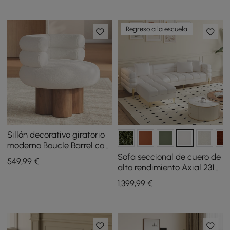
almohadas
doradas y cojines
Regreso a la escuela
Sillón decorativo giratorio
moderno Boucle Barrel con
base de madera maciza
Sofá seccional de cuero de
549
,99
€
alto rendimiento Axial 231
cm de 2 piezas con
1.399
,99
€
otomana, patas doradas y
almohadas