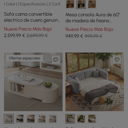
1 Color | 1 Especificación | 2 Configuración
Sofá cama convertible
Mesa consola Aura de 60"
eléctrico de cuero genuino
de madera de fresno
de 2 plazas de 243cm con
estriada en negro con
Nuevo Precio Más Bajo
Nuevo Precio Más Bajo
reposabrazos ajustables
cubierta de piedra
2.599
,99
€
2.699,99 €
949
,99
€
999,99 €
sinterizada
Ofertas especiales