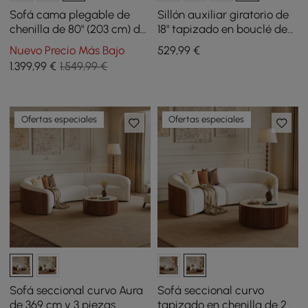
Sofá cama plegable de
Sillón auxiliar giratorio de
chenilla de 80" (203 cm) de
18" tapizado en bouclé de
tamaño Queen con 3
alto rendimiento
Nuevo Precio Más Bajo
529
,99
€
plazas y funda extraíble
1.399
,99
€
1.549,99 €
Ofertas especiales
Ofertas especiales
Sofá seccional curvo Aura
Sofá seccional curvo
de 369 cm y 3 piezas
tapizado en chenilla de 2