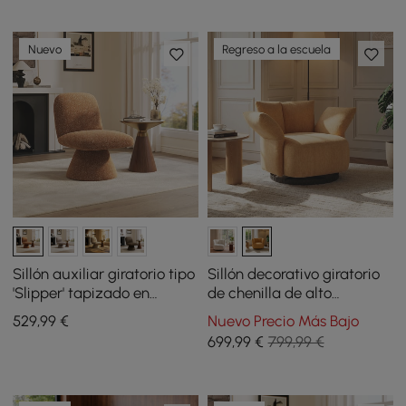
Nuevo
Regreso a la escuela
Sillón auxiliar giratorio tipo
Sillón decorativo giratorio
'Slipper' tapizado en
de chenilla de alto
bouclé de alto rendimiento
rendimiento con
529
,99
€
Nuevo Precio Más Bajo
de 45,72 cm
reposabrazos ajustable
699
,99
€
799,99 €