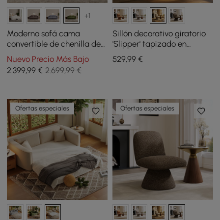
+1
Moderno sofá cama
Sillón decorativo giratorio
convertible de chenilla de
'Slipper' tapizado en
221 cm y 2 plazas con
bouclé de alto rendimiento
Nuevo Precio Más Bajo
529
,99
€
mando a distancia
de 45,7 cm
2.399
,99
€
2.699,99 €
Ofertas especiales
Ofertas especiales