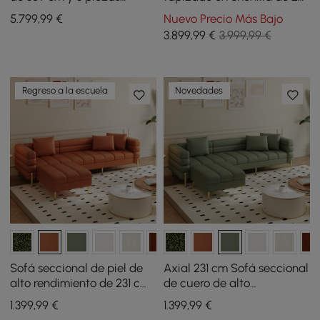
tapizado en chenilla con
piezas Aura de 276,86 cm
5.799
,99
€
Nuevo Precio Más Bajo
luz
3.899
,99
€
3.999,99 €
Regreso a la escuela
Novedades
Sofá seccional de piel de
Axial 231 cm Sofá seccional
alto rendimiento de 231 cm
de cuero de alto
de 2 piezas Axial con
rendimiento de 2 piezas
1.399
,99
€
1.399
,99
€
otomana, patas doradas y
con otomana, patas