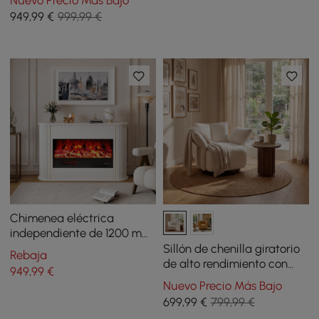
acabado de cal blanca y
949
,99
€
999,99 €
superficie de piedra
Chimenea eléctrica
independiente de 1200 mm,
1500 W, 5 engranajes, LED
Sillón de chenilla giratorio
Rebaja
3D, efecto de llama LED
de alto rendimiento con
949
,99
€
reposabrazos ajustable
Nuevo Precio Más Bajo
699
,99
€
799,99 €