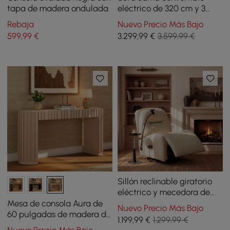
tapa de madera ondulada
eléctrico de 320 cm y 3
plazas de cuero genuino
Rebaja
Nuevo Precio Más Bajo
con reposacabezas
599
,99
€
3.299
,99
€
3.599,99 €
ajustables
Sillón reclinable giratorio
eléctrico y mecedora de
cuero auténtico con
Mesa de consola Aura de
Nuevo Precio Más Bajo
soporte para teléfono
60 pulgadas de madera de
1.199
,99
€
1.299,99 €
fresno estriada con
Nuevo Precio Más Bajo