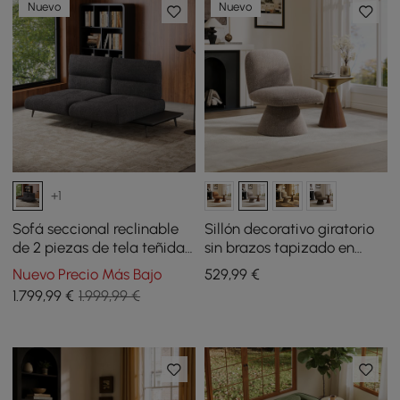
Nuevo
Nuevo
+1
Sofá seccional reclinable
Sillón decorativo giratorio
de 2 piezas de tela teñida
sin brazos tapizado en
en hilo y piel sintética
bouclé de alto rendimiento
Nuevo Precio Más Bajo
529
,99
€
de 18 pulgadas
1.799
,99
€
1.999,99 €