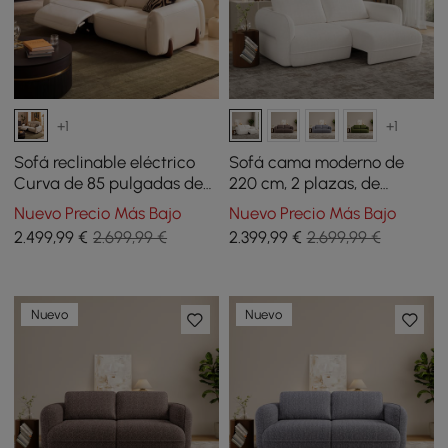
+1
+1
Sofá reclinable eléctrico
Sofá cama moderno de
Curva de 85 pulgadas de
220 cm, 2 plazas, de
cuero genuino con
chenilla, convertible
Nuevo Precio Más Bajo
Nuevo Precio Más Bajo
reposacabezas ajustable
eléctricamente y con
2.499
,99
€
2.699,99 €
2.399
,99
€
2.699,99 €
control remoto
Nuevo
Nuevo