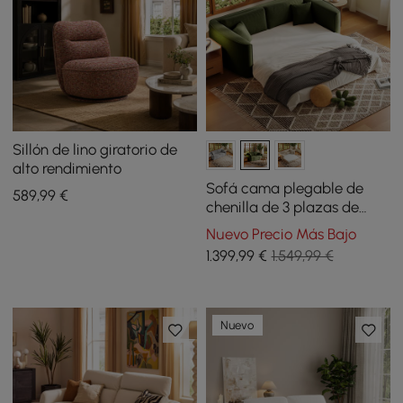
Sillón de lino giratorio de
alto rendimiento
Sofá cama plegable de
589
,99
€
chenilla de 3 plazas de
204cm con funda extraíble
Nuevo Precio Más Bajo
1.399
,99
€
1.549,99 €
Nuevo