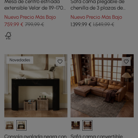
Mesa de centro estriada
Sofá cama plegable de
extensible Velar de 119-170
chenilla de 3 plazas de
cm con tapa de piedra
204cm con funda extraíble
Nuevo Precio Más Bajo
Nuevo Precio Más Bajo
sinterizada y
759
,99
€
799,99 €
1.399
,99
€
1.549,99 €
almacenamiento
Novedades
Consola ovalada negra con
Sofá cama convertible