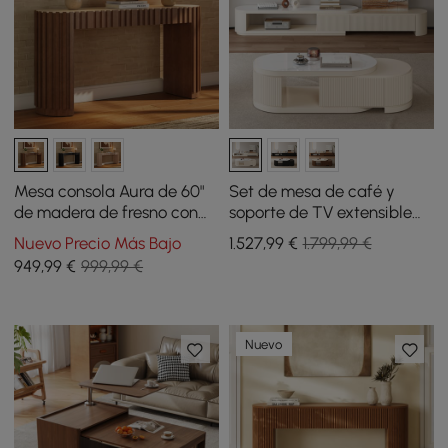
Mesa consola Aura de 60"
Set de mesa de café y
de madera de fresno con
soporte de TV extensible
diseño acanalado en color
Velar de 71 pulgadas
Nuevo Precio Más Bajo
1.527
,99
€
1.799,99 €
nogal y tapa de piedra
949
,99
€
999,99 €
sinterizada
Nuevo