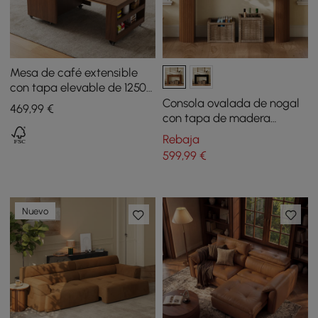
Mesa de café extensible
con tapa elevable de 1250
mm con cajones y mesa
Consola ovalada de nogal
469
,99
€
multifunción de
con tapa de madera
almacenamiento
ondulada
Rebaja
599
,99
€
Nuevo