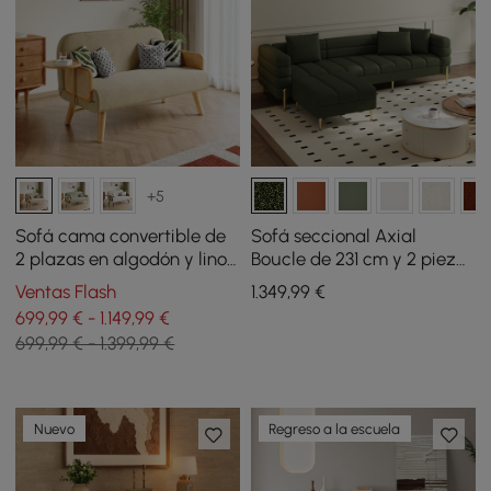
+5
Sofá cama convertible de
Sofá seccional Axial
2 plazas en algodón y lino
Boucle de 231 cm y 2 piezas
con bandeja giratoria -
con otomana, patas
Ventas Flash
1.349
,99
€
avena
doradas y cojines
699,99 € - 1.149,99 €
699,99 € - 1.399,99 €
Nuevo
Regreso a la escuela