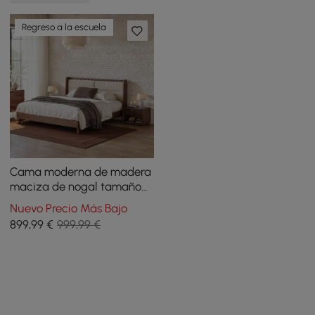
Regreso a la escuela
Cama moderna de madera
maciza de nogal tamaño
queen con cojines de
Nuevo Precio Más Bajo
cabecero tipo boucle
899
,99
€
999,99 €