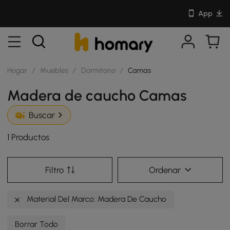
App
Hogar
/
Muebles
/
Dormitorio
/
Camas
Madera de caucho Camas
Buscar
1 Productos
Filtro
Ordenar
Material Del Marco: Madera De Caucho
Borrar Todo