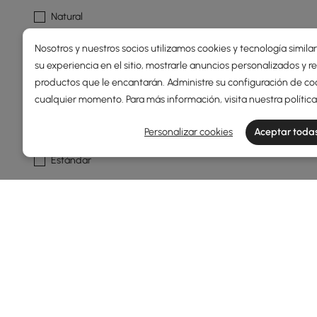
Natural
Avena
Nosotros y nuestros socios utilizamos cookies y tecnología simila
su experiencia en el sitio, mostrarle anuncios personalizados y
Blanco Cálido Mate
productos que le encantarán. Administre su configuración de co
Ver más
cualquier momento. Para más información, visita nuestra
polític
Diseño
Personalizar cookies
Aceptar todas
Estándar
Mostrar Más Filtros
Products in the current category have been updated to show t
Guía para el comprador inteligente
¿Qué hace que la cómoda y el sinfon