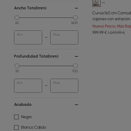
+1
Ancho Total(mm)
Curva 160 cm Cómoda
cajones con estación
60
1600
Nuevo Precio Más Baj
999
,99
€
1.049,99 €
Min
Max
Profundidad Total(mm)
35
700
Min
Max
Acabado
Negro
Blanco Cálido