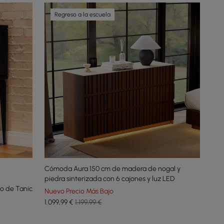
Regreso a la escuela
Cómoda Aura 150 cm de madera de nogal y
piedra sinterizada con 6 cajones y luz LED
o de Tanic
Nuevo Precio Más Bajo
1.099
,99
€
1.199,99 €