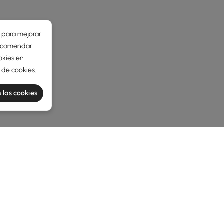
r para mejorar
 recomendar
okies en
a de cookies
.
 las cookies
he latest 8 items
: cómo encontrar la cómoda y el arcón a
ier adecuados sean un cambio total en t