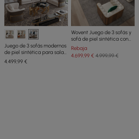
Wovent Juego de 3 sofás y
sofá de piel sintética con
diseño moderno en color
Juego de 3 sofás modernos
Rebaja
beige
de piel sintética para sala
4.699
,99
€
4.999,99 €
de estar en color marrón y
4.499
,99
€
blanco