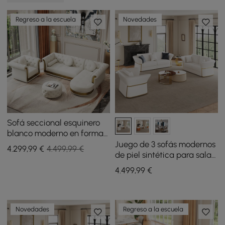
Regreso a la escuela
Novedades
Sofá seccional esquinero
blanco moderno en forma
de L Dodiy de 6 plazas con
Juego de 3 sofás modernos
4.299
,99
€
4.499,99 €
reposapiés y almohadas
de piel sintética para sala
de estar en color blanco
4.499
,99
€
Novedades
Regreso a la escuela