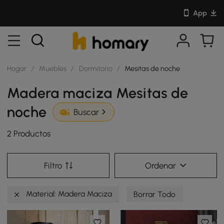
App
Hogar
/
Muebles
/
Dormitorio
/
Mesitas de noche
Madera maciza Mesitas de
noche
Buscar
2 Productos
Filtro
Ordenar
Material: Madera Maciza
Borrar Todo