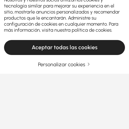
tecnología similar para mejorar su experiencia en el
sitio, mostrarle anuncios personalizados y recomendar
productos que le encantarán. Administre su
configuración de cookies en cualquier momento. Para
más información, visita nuestra
política de cookies
.
Aceptar todas las cookies
Personalizar cookies
Comment améliorer votre chambre à
coucher avec des tables de chevet
Pourquoi les tables de chevet sont les héros
méconnus de votre chambre
Vous êtes-vous déjà demandé pourquoi une simple
Ver más
table de chevet
peut faire ou défaire
Products in the current category have been updated to show the latest 2 items