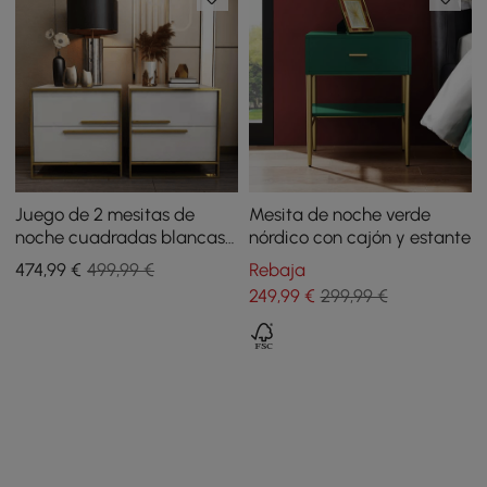
Juego de 2 mesitas de
Mesita de noche verde
noche cuadradas blancas
nórdico con cajón y estante
con 2 cajones, diseño
474
,99
€
499,99 €
Rebaja
minimalista en dorado
249
,99
€
299,99 €