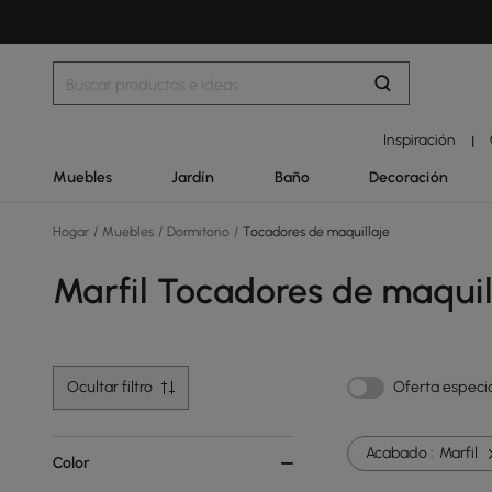
Inspiración
|
Muebles
Jardín
Baño
Decoración
Hogar
/
Muebles
/
Dormitorio
/
Tocadores de maquillaje
Marfil Tocadores de maquil
Ocultar filtro
Oferta especi
Acabado :
Marfil
Color