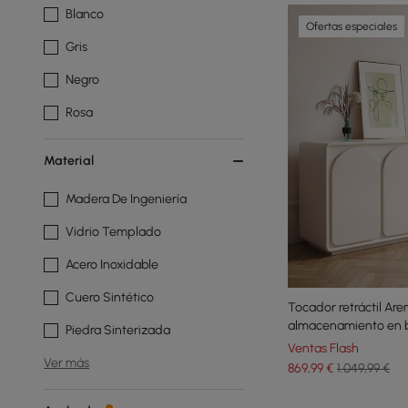
Blanco
Ofertas especiales
Gris
Negro
Rosa
Material
Madera De Ingeniería
Vidrio Templado
Acero Inoxidable
Cuero Sintético
Tocador retráctil Are
almacenamiento en b
Piedra Sinterizada
Ventas Flash
Ver más
869
,99
€
1.049,99 €