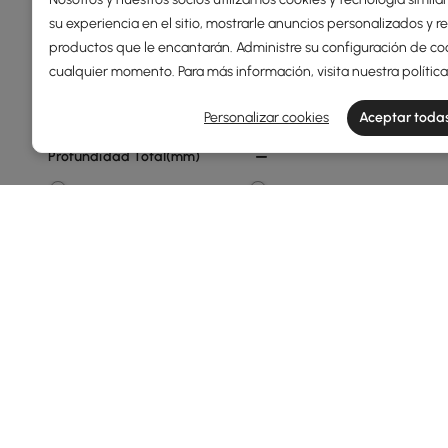
su experiencia en el sitio, mostrarle anuncios personalizados y
80
1300
productos que le encantarán. Administre su configuración de co
cualquier momento. Para más información, visita nuestra
polític
Min
Max
Personalizar cookies
Aceptar todas
Profundidad Total(mm)
40
500
Min
Max
Tipo De Tocador De Maquillaje
Set De Tocador (taburete
Incluido)
Tocador (taburete No
Incluido)