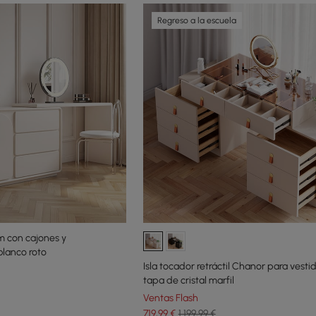
Regreso a la escuela
m con cajones y
lanco roto
Isla tocador retráctil Chanor para vesti
tapa de cristal marfil
Ventas Flash
719
,99
€
1.199,99 €