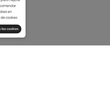
 recomendar
okies en
a de cookies
.
 las cookies