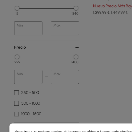
Nuevo Precio Más Baj
1.399
,99
€
1.449,99 €
15
1340
Min
Max
Precio
299
1400
Min
Max
250 - 500
500 - 1000
1000 - 1500
Ancho Total(mm)
Nosotros y nuestros socios utilizamos cookies y tecnología simila