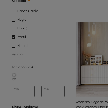
Acabado
Blanco Cálido
Negro
Blanco
Marfil
Natural
Ver más
Tamaño(mm)
100
Min
Max
Moderno juego de to
Altura Total(mm)
con 6 cajones, 1 tabur