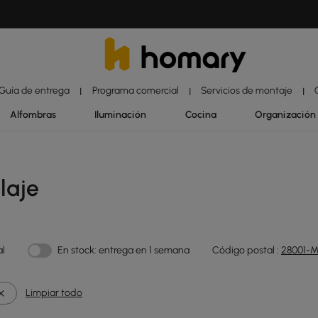
Guía de entrega
Programa comercial
Servicios de montaje
|
|
|
Alfombras
Iluminación
Cocina
Organización
laje
al
En stock: entrega en 1 semana
Código postal :
28001-M
Limpiar todo