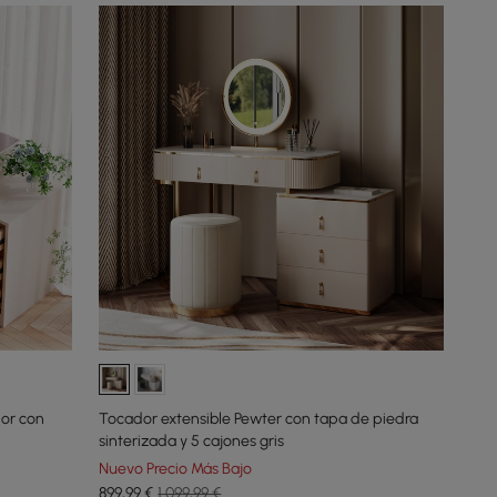
dor con
Tocador extensible Pewter con tapa de piedra
sinterizada y 5 cajones gris
Nuevo Precio Más Bajo
899
,99
€
1.099,99 €