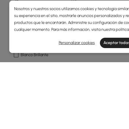
Nosotros y nuestros socios utilizamos cookies y tecnología simila
Min
Max
su experiencia en el sitio, mostrarle anuncios personalizados y
productos que le encantarán. Administre su configuración de co
cualquier momento. Para más información, visita nuestra
polític
Acabado
Personalizar cookies
Aceptar todas
Negro
Blanco Brillante
Natural
Blanco Cálido Mate
Nogal
Ver más
Mostrar Más Filtros
Products in the current category have been updated to show t