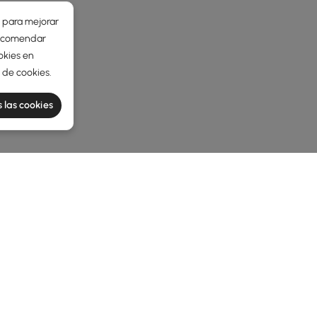
r para mejorar
 recomendar
okies en
a de cookies
.
 las cookies
he latest 7 items