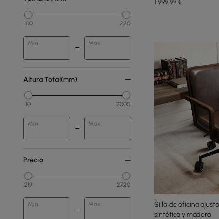
1.999
,99
€
100
220
Min
Max
Altura Total(mm)
10
2000
Min
Max
Precio
219
2720
Silla de oficina ajus
Min
Max
sintética y madera