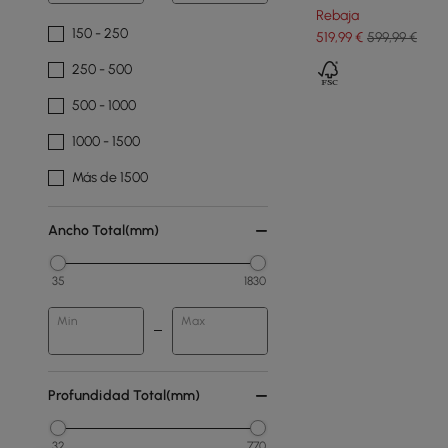
Rebaja
150 - 250
519
,99
€
599,99 €
250 - 500
500 - 1000
1000 - 1500
Más de 1500
Ancho Total(mm)
35
1830
Min
Max
Profundidad Total(mm)
32
770