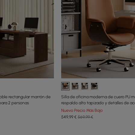
oble rectangular marrón de
Silla de oficina moderna de cuero PU m
para 2 personas
respaldo alto tapizado y detalles de a
veteado de madera
Nuevo Precio Más Bajo
549
,99
€
569,99 €