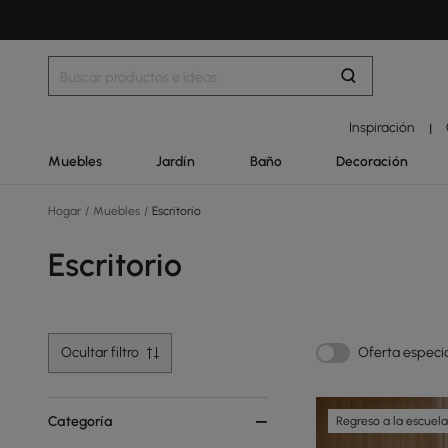
Inspiración
|
Muebles
Jardín
Baño
Decoración
Hogar
/
Muebles
/
Escritorio
Escritorio
Ocultar filtro
Oferta especi
Categoría
Regreso a la escuela