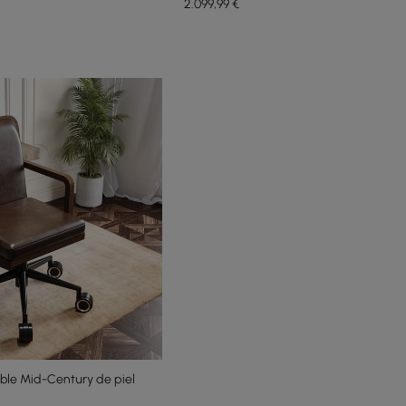
2.099
,99
€
table Mid-Century de piel