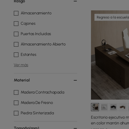
Rasgo
Almacenamiento
Regreso a la escuela
Cajones
Puertas Incluidas
Almacenamiento Abierto
Estantes
Ver más
Material
Madera Contrachapada
Madera De Fresno
Piedra Sinterizada
Escritorio ejecutivo 
en color marrón ahu
Tamaño(mm)
lado derecho