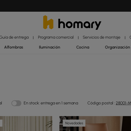
Guía de entrega
Programa comercial
Servicios de montaje
|
|
|
Alfombras
Iluminación
Cocina
Organización
al
En stock: entrega en 1 semana
Código postal :
28001-M
Novedades