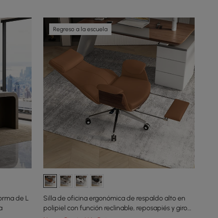
Regreso a la escuela
forma de L
Silla de oficina ergonómica de respaldo alto en
a
polipiel con función reclinable, reposapiés y giro
marrón