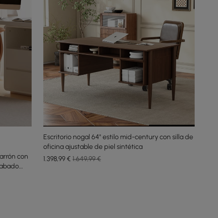
Escritorio nogal 64" estilo mid-century con silla de
oficina ajustable de piel sintética
arrón con
1.398
,99
€
1.649,99 €
cabado