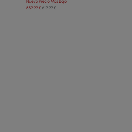
Nuevo Precio Más Bajo
589
,99
€
619,99 €