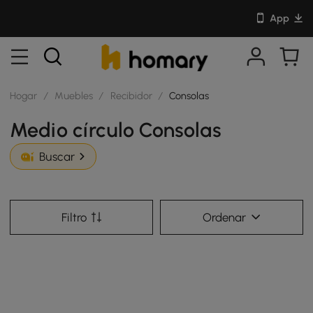
App
Hogar
/
Muebles
/
Recibidor
/
Consolas
Medio círculo Consolas
Buscar
Filtro
Ordenar