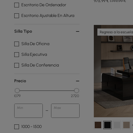
975
,99
€
1.149,99 €
Escritorio De Ordenador
Escritorio Ajustable En Altura
Silla Tipo
Regreso a la escuela
Silla De Oficina
Silla Ejecutiva
Silla De Conferencia
Precio
1079
2720
Min
Max
1000 - 1500