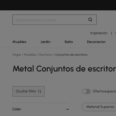
Inspiración
|
Muebles
Jardín
Baño
Decoración
Hogar
/
Muebles
/
Escritorio
/
Conjuntos de escritorio
Metal Conjuntos de escritor
Ocultar filtro
Oferta especi
Material Superior :
Color