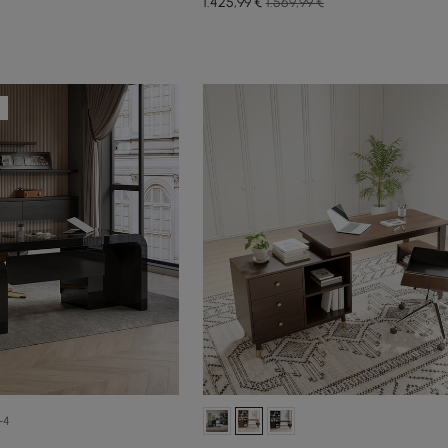
1.425
,99
€
1.569,99 €
+4