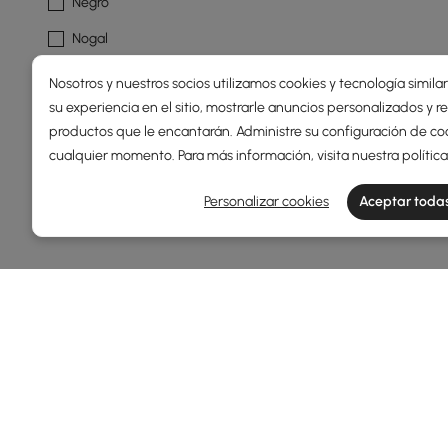
Negro
Nogal
Encubrimiento
Nosotros y nuestros socios utilizamos cookies y tecnología simila
su experiencia en el sitio, mostrarle anuncios personalizados y
Natural
productos que le encantarán. Administre su configuración de co
Ver más
cualquier momento. Para más información, visita nuestra
polític
Mostrar Más Filtros
Personalizar cookies
Aceptar todas
Products in the current category have been updated to show th
Mejore su espacio de trabajo con eleg
¿Cómo pueden los conjuntos de escritorio y s
¿Alguna vez se ha preguntado por qué tanta gente invie
conjunto bien coordinado mejora la comodidad, aumenta 
función, explorar nuestros escritorios de oficina mode
conjuntos de
escritorio y silla de oficina
sean una compr