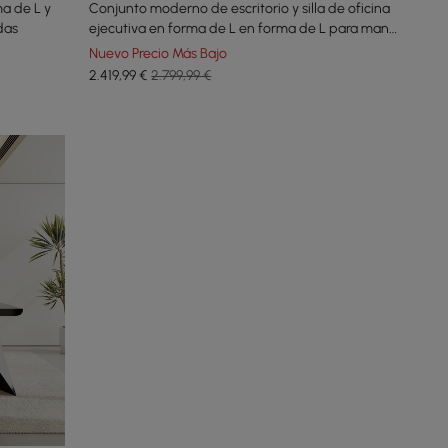
ma de L y
Conjunto moderno de escritorio y silla de oficina
edas
ejecutiva en forma de L en forma de L para mano
izquierda (1800 mm)
Nuevo Precio Más Bajo
2.419
,99
€
2.799,99 €