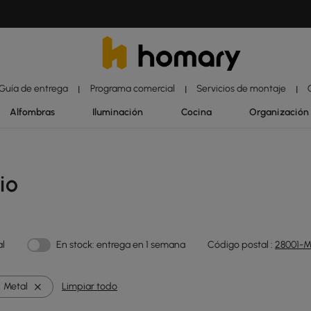
Guía de entrega
Programa comercial
Servicios de montaje
|
|
|
Alfombras
Iluminación
Cocina
Organización
io
al
En stock: entrega en 1 semana
Código postal :
28001-M
Metal
Limpiar todo