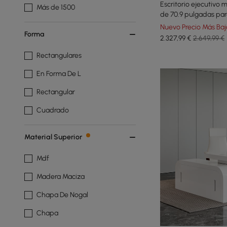
Escritorio ejecutivo
Más de 1500
de 70.9 pulgadas par
oficina reclinable de
Nuevo Precio Más Baj
Forma
2.327
,99
€
2.649,99 €
Rectangulares
En Forma De L
Rectangular
Cuadrado
Material Superior
Mdf
Madera Maciza
Chapa De Nogal
Chapa