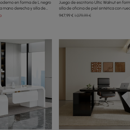
 moderno en forma de L negro
Juego de escritorio Ultic Walnut en for
a mano derecha y silla de
silla de oficina de piel sintética con ru
 cuero
o
947
,99
€
1.079,99 €