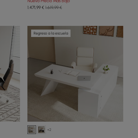
Nuevo Precio Más Bajo
1.471
,99
€
1.619,99 €
Regreso a la escuela
+2