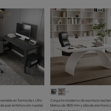
+1
eversible en forma de L Ultic
Conjunto moderno de escritorio rectan
a de piel sintética con ruedas
blanco de 1800 mm y silla de escritorio 
con respaldo alto