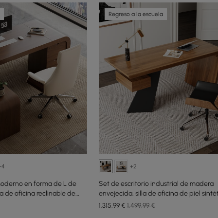
Regreso a la escuela
+4
+2
 moderno en forma de L de
Set de escritorio industrial de madera
la de oficina reclinable de
envejecida, silla de oficina de piel sint
da)
(1400 mm)
1.315
,99
€
1.499,99 €