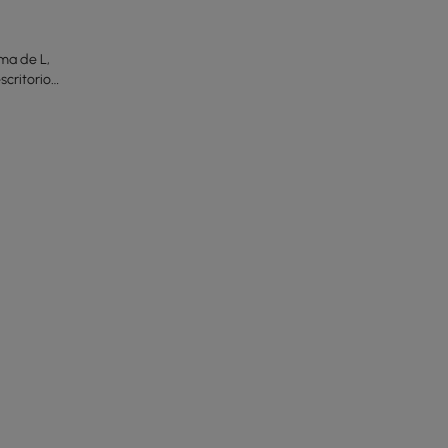
rma de L,
scritorio