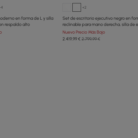
+4
+2
moderno en forma de L y silla
Set de escritorio ejecutivo negro en fo
on respaldo alto
reclinable para mano derecha, silla de e
de oficina de cuero (1800 m)
o
Nuevo Precio Más Bajo
2.419
,99
€
2.799,99 €