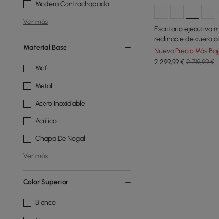
Madera Contrachapada
Ver más
Escritorio ejecutivo 
reclinable de cuero c
Material Base
Nuevo Precio Más Baj
2.299
,99
€
2.719,99 €
Mdf
Metal
Acero Inoxidable
Acrílico
Chapa De Nogal
Ver más
Color Superior
Blanco