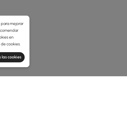
r para mejorar
 recomendar
okies en
a de cookies
.
 las cookies
e latest 11 items
antes conjuntos de escritorio y silla
illa mejorar su experiencia de oficina en casa?
rte en un escritorio y una silla de oficina a juego?
No se tr
la productividad y le ahorra tiempo al elegir piezas por sepa
rnos combinados con sillas a juego podría ser su próximo mej
a inteligente para cualquier espacio de trabajo.