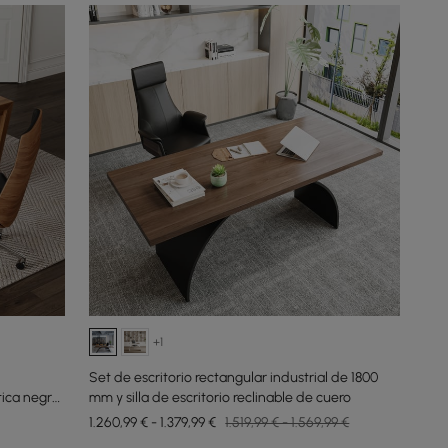
+1
Set de escritorio rectangular industrial de 1800
ética negra
mm y silla de escritorio reclinable de cuero
1.260,99 € - 1.379,99 €
1.519,99 € - 1.569,99 €