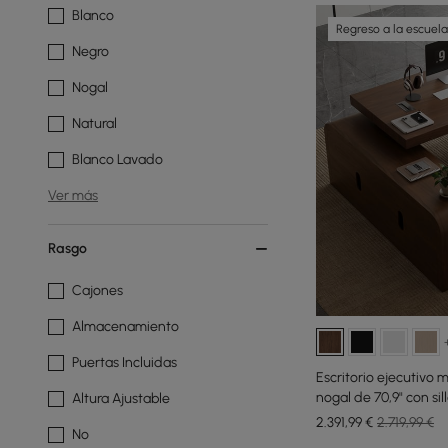
Blanco
Regreso a la escuela
Negro
Nogal
Natural
Blanco Lavado
Ver más
Rasgo
Cajones
Almacenamiento
Puertas Incluidas
Escritorio ejecutivo
nogal de 70,9" con sil
Altura Ajustable
cuero (mano izquier
2.391
,99
€
2.719,99 €
No