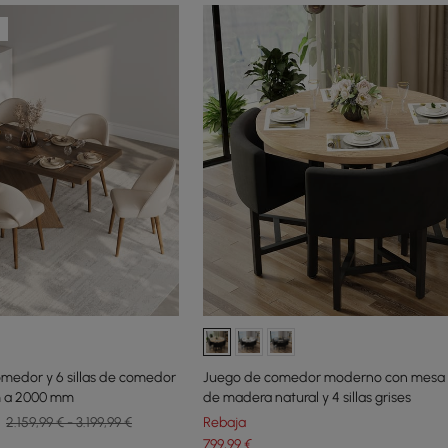
medor y 6 sillas de comedor
Juego de comedor moderno con mesa
m a 2000 mm
de madera natural y 4 sillas grises
2.159,99 € - 3.199,99 €
Rebaja
799
,99
€