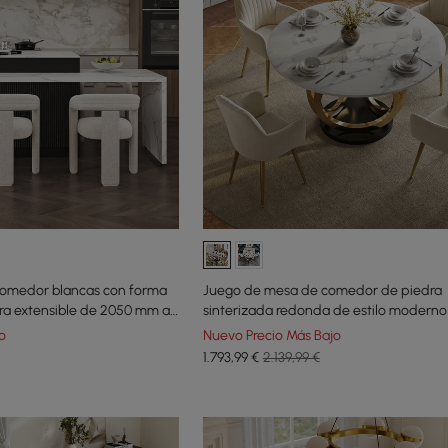
 comedor blancas con forma
Juego de mesa de comedor de piedra
gra extensible de 2050 mm a
sinterizada redonda de estilo moderno
mm con 4 sillas
o
Nuevo Precio Más Bajo
1.793
,99
€
2.139,99 €