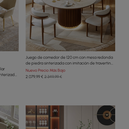
Juego de comedor de 120 cm con mesa redonda
de piedra sinterizada con imitación de travertino
lar
y 4 sillas
Nuevo Precio Más Bajo
interizada
2.079
,99
€
2.349,99 €