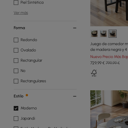
Piel Sintética
Ver más
Forma
Redondo
Juego de comedor m
de madera negra y 4 s
Ovalado
Nuevo Precio Más Baj
Rectangular
729
,99
€
799,99 €
No
Rectangulares
Estilo
Moderno
Japandi