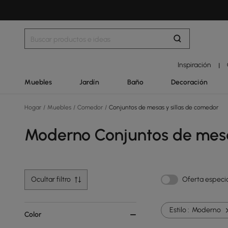
Inspiración
|
Muebles
Jardín
Baño
Decoración
Hogar
/
Muebles
/
Comedor
/
Conjuntos de mesas y sillas de comedor
Moderno Conjuntos de mesa
Ocultar filtro
Oferta especi
Estilo :
Moderno
Color