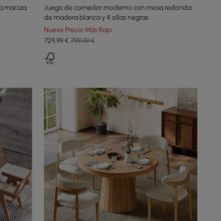
a maciza
Juego de comedor moderno con mesa redonda
de madera blanca y 4 sillas negras
Nuevo Precio Más Bajo
729
,99
€
799,99 €