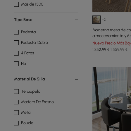
Más de 1500
Tipo Base
+2
Moderna mesa de co
Pedestal
almacenamiento y 6 s
naturales de madera
Pedestal Doble
Nuevo Precio Más Baj
1.352
,99
€
1.559,99 €
4 Patas
No
Material De Silla
Terciopelo
Madera De Fresno
Metal
Boucle