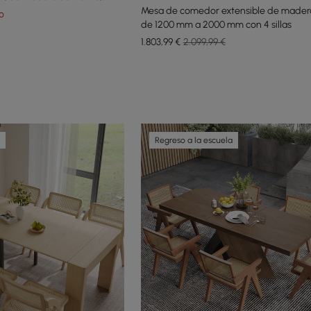
e 5 piezas
Mesa de comedor extensible de mader
o
de 1200 mm a 2000 mm con 4 sillas
1.803
,99
€
2.099,99 €
Regreso a la escuela