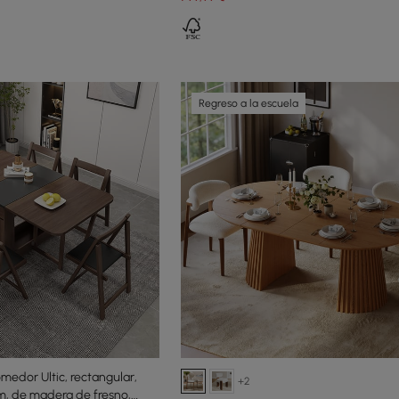
Regreso a la escuela
edor Ultic, rectangular,
+2
, de madera de fresno,