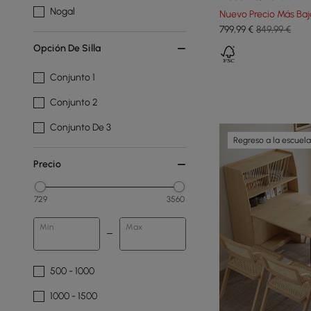
plegable, de nogal, d
Nogal
Nuevo Precio Más Baj
799
,99
€
849,99 €
Opción De Silla
Conjunto 1
Conjunto 2
Conjunto De 3
Regreso a la escuela
Precio
729
3560
Min
Max
500 - 1000
1000 - 1500