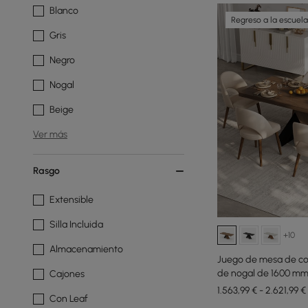
Blanco
Regreso a la escuela
Gris
Negro
Nogal
Beige
Ver más
Rasgo
Extensible
Silla Incluida
+10
Almacenamiento
Juego de mesa de co
de nogal de 1600 m
Cajones
1.563,99 € - 2.621,99 €
Con Leaf