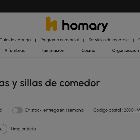
Guía de entrega
Programa comercial
Servicios de montaje
|
|
|
Alfombras
Iluminación
Cocina
Organización
s y sillas de comedor
al
En stock: entrega en 1 semana
Código postal :
28001-M
Limpiar todo