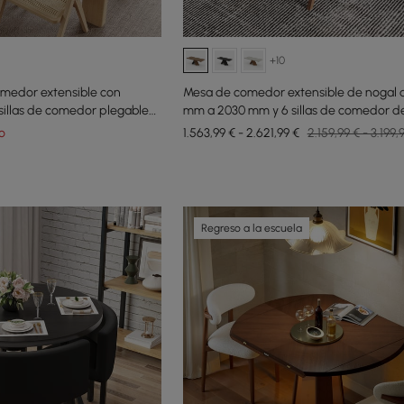
+10
medor extensible con
Mesa de comedor extensible de nogal 
illas de comedor plegables
mm a 2030 mm y 6 sillas de comedor de
 maciza
Japandi de nogal
o
1.563,99 € - 2.621,99 €
2.159,99 € - 3.199,
Regreso a la escuela