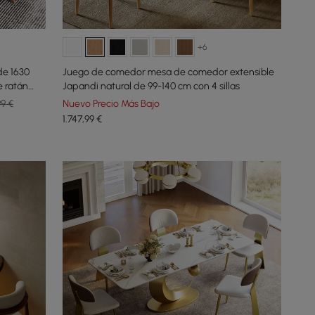
+6
de 1630
Juego de comedor mesa de comedor extensible
 ratán
Japandi natural de 99-140 cm con 4 sillas
99 €
Nuevo Precio Más Bajo
1.747
,99
€