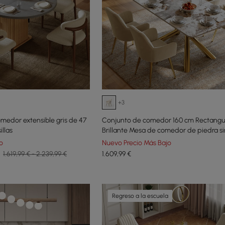
+3
medor extensible gris de 47
Conjunto de comedor 160 cm Rectangu
illas
Brillante Mesa de comedor de piedra s
Pandora con 4 sillas
o
Nuevo Precio Más Bajo
1.619,99 € - 2.239,99 €
1.609
,99
€
Regreso a la escuela