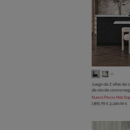
+1
Juego de 2 sillas de
de isla de cocina ne
2680 mm
Nuevo Precio Más Baj
1.895
,99
€
2.289,99 €