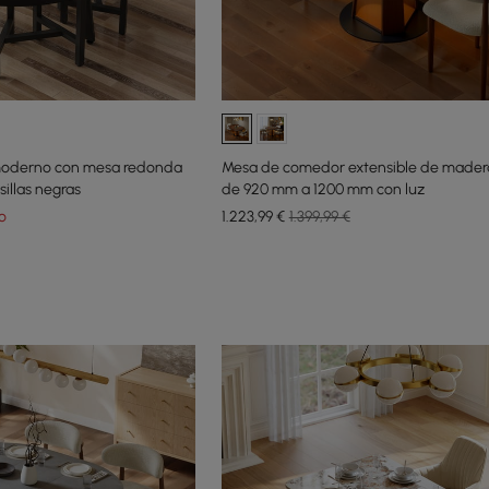
oderno con mesa redonda
Mesa de comedor extensible de mader
illas negras
de 920 mm a 1200 mm con luz
o
1.223
,99
€
1.399,99 €