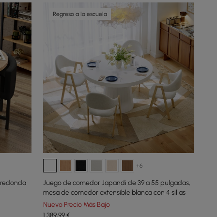
Regreso a la escuela
+6
 redonda
Juego de comedor Japandi de 39 a 55 pulgadas,
mesa de comedor extensible blanca con 4 sillas
Nuevo Precio Más Bajo
1.389
,99
€