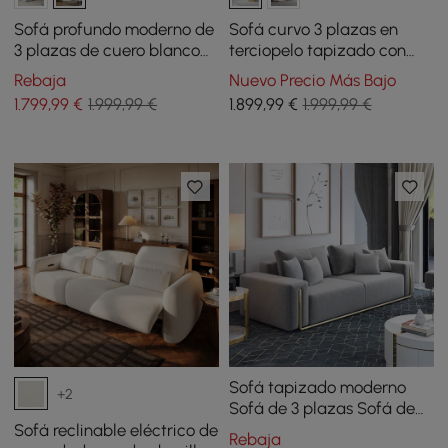
Sofá profundo moderno de
Sofá curvo 3 plazas en
3 plazas de cuero blanco
terciopelo tapizado con
de 2780 mm con respaldo
cojines 213 cm
Rebaja
Nuevo Precio Más Bajo
ajustable para velero
1.799
,99
€
1.999,99 €
1.899
,99
€
1.999,99 €
Sofá tapizado moderno
+2
Sofá de 3 plazas Sofá de
algodón y lino
Sofá reclinable eléctrico de
Rebaja