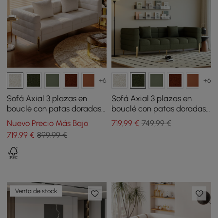
+6
+6
Sofá Axial 3 plazas en
Sofá Axial 3 plazas en
bouclé con patas doradas
bouclé con patas doradas
y cojines con tapizado
y cojines con tapizado
Nuevo Precio Más Bajo
719
,99
€
749,99 €
acanalado 201 cm
acanalado 201 cm
719
,99
€
899,99 €
Venta de stock