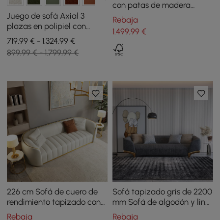
con patas de madera
tapizadas en forma de
Juego de sofá Axial 3
Rebaja
boucle blanco y 2 plazas
plazas en polipiel con
1.499
,99
€
patas doradas y cojines
719,99 € - 1.324,99 €
con tapizado acanalado
899,99 € - 1.799,99 €
201 cm
226 cm Sofá de cuero de
Sofá tapizado gris de 2200
rendimiento tapizado con
mm Sofá de algodón y lino
canales y patas doradas
de 3 plazas con almohadas
Rebaja
Rebaja