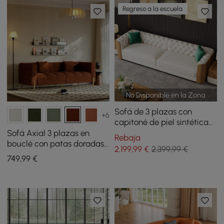
Regreso a la escuela
No Disponible en la Zona
Sofá de 3 plazas con
+6
capitoné de piel sintética
Wovent de 2820 mm
Sofá Axial 3 plazas en
Rebaja
bouclé con patas doradas
2.199
,99
€
2.399,99 €
y cojines con tapizado
749
,99
€
acanalado 201 cm