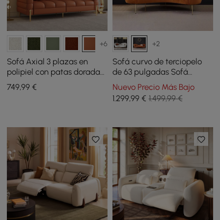
+6
+2
Sofá Axial 3 plazas en
Sofá curvo de terciopelo
polipiel con patas doradas
de 63 pulgadas Sofá
y cojines con tapizado
pequeño de 3 plazas con
749
,99
€
Nuevo Precio Más Bajo
acanalado 201 cm
tapicería trasera curva en
1.299
,99
€
1.499,99 €
naranja