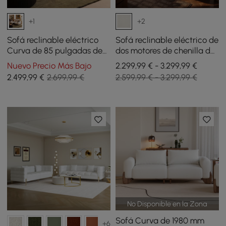
+1
+2
Sofá reclinable eléctrico
Sofá reclinable eléctrico de
Curva de 85 pulgadas de
dos motores de chenilla de
cuero genuino con
259 cm y 2 plazas con
Nuevo Precio Más Bajo
2.299,99 € - 3.299,99 €
reposacabezas ajustable
consola central
2.499
,99
€
2.699,99 €
2.599,99 € - 3.299,99 €
multifuncional
No Disponible en la Zona
Sofá Curva de 1980 mm
+6