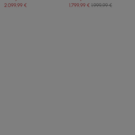
Patas doradas
2.099
,99
€
1.799
,99
€
1.999,99 €