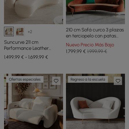
210 cm Sofá curco 3 plazas
+2
en terciopelo con patas
doradas y cojines
Suncurve 211 cm
Nuevo Precio Más Bajo
Performance Leather
1.799
,99
€
1.999,99 €
Curved Upholstered Sofa
1.499,99 € - 1.699,99 €
with Pillows
Ofertas especiales
Regreso a la escuela