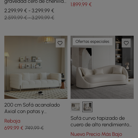
gravedad cero de chenilla
1.899
,99
€
de 3 plazas de 312cm con
2.299,99 € - 3.299,99 €
cojines y puerto USB
2.599,99 € - 3.299,99 €
Ofertas especiales
200 cm Sofá acanalado
Axial con patas y
almohadas plateadas
Sofá curvo tapizado de
Rebaja
cuero de alto rendimiento
699
,99
€
749,99 €
de 84 pulgadas con
Nuevo Precio Más Bajo
almohadas