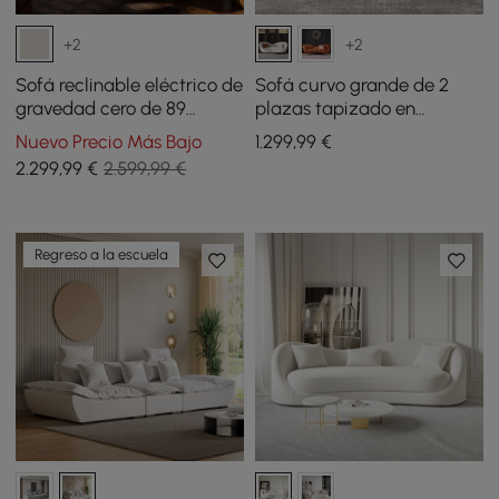
+2
+2
Sofá reclinable eléctrico de
Sofá curvo grande de 2
gravedad cero de 89
plazas tapizado en
pulgadas y 2 plazas de
terciopelo blanco moderno
Nuevo Precio Más Bajo
1.299
,99
€
chenilla con almohadas y
de 1600 mm
2.299
,99
€
2.599,99 €
puerto USB
Regreso a la escuela