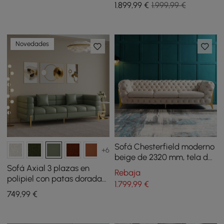
1.899
,99
€
1.999,99 €
Novedades
Sofá Chesterfield moderno
+6
beige de 2320 mm, tela de
cuero con respaldo
Sofá Axial 3 plazas en
Rebaja
acolchado y botones de 3
polipiel con patas doradas
1.799
,99
€
plazas
y cojines con tapizado
749
,99
€
acanalado 201 cm