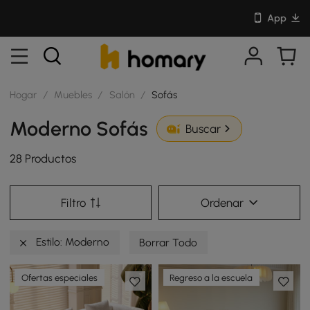
App
Hogar
/
Muebles
/
Salón
/
Sofás
Moderno Sofás
Buscar
28 Productos
Filtro
Ordenar
Estilo: Moderno
Borrar Todo
Ofertas especiales
Regreso a la escuela