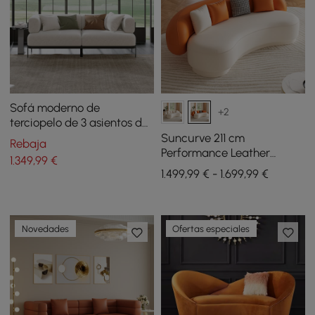
Sofá moderno de
+2
terciopelo de 3 asientos de
2100 mm con patas de
Suncurve 211 cm
Rebaja
metal
Performance Leather
1.349
,99
€
Curved Upholstered Sofa
1.499,99 € - 1.699,99 €
with Pillows
Novedades
Ofertas especiales