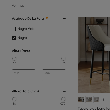
Ver más
Acabado De La Pata
Negro Mate
Negro
Altura(mm)
67
76
Min
Max
Altura Total(mm)
+8
80
1070
Taburete de barra tap