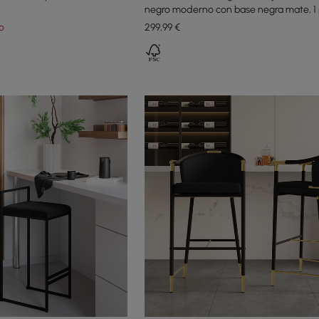
negro moderno con base negra mate, 1
o
299
,99
€