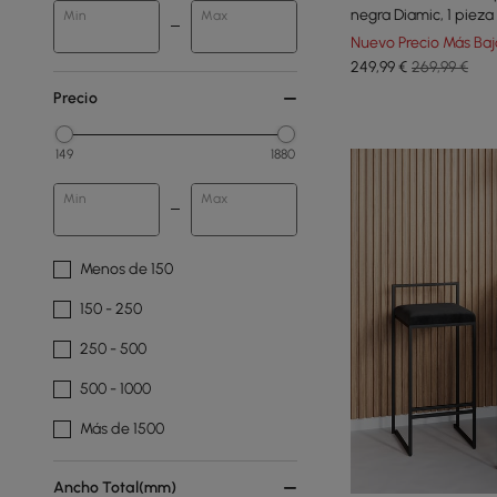
negra Diamic, 1 pieza
Min
Max
Nuevo Precio Más Baj
249
,99
€
269,99 €
Precio
149
1880
Min
Max
Menos de 150
150 - 250
250 - 500
500 - 1000
Más de 1500
Ancho Total(mm)