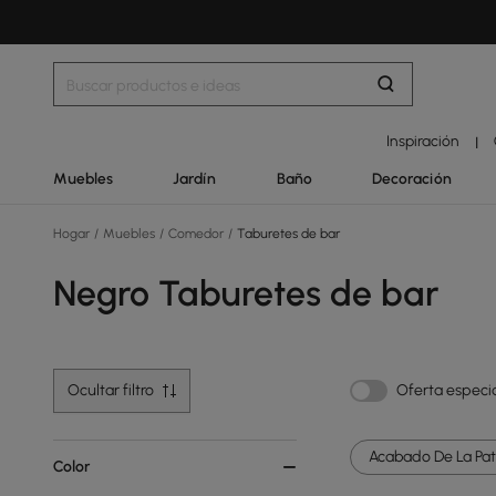
Inspiración
|
Muebles
Jardín
Baño
Decoración
Hogar
/
Muebles
/
Comedor
/
Taburetes de bar
Negro Taburetes de bar
Ocultar filtro
Oferta especi
Acabado De La Pat
Color