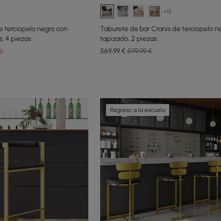
+15
 terciopelo negro con
Taburete de bar Cranis de terciopelo n
s, 4 piezas
tapizado, 2 piezas
o
569
,99
€
599,99 €
Regreso a la escuela