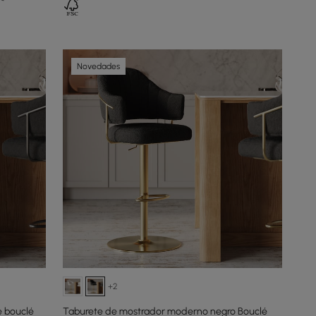
Novedades
+2
e bouclé
Taburete de mostrador moderno negro Bouclé