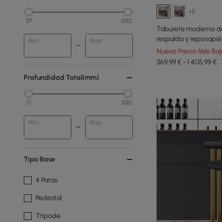
+5
37
550
Taburete moderno de
respaldo y reposapié
Min
Max
Nuevo Precio Más Baj
369,99 € - 1.405,99 €
Profundidad Total(mm)
0
530
Min
Max
Tipo Base
4 Patas
Pedestal
Trípode