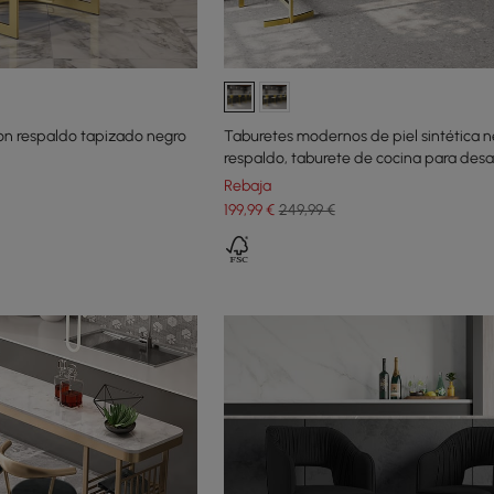
n respaldo tapizado negro
Taburetes modernos de piel sintética n
respaldo, taburete de cocina para des
Rebaja
199
,99
€
249,99 €