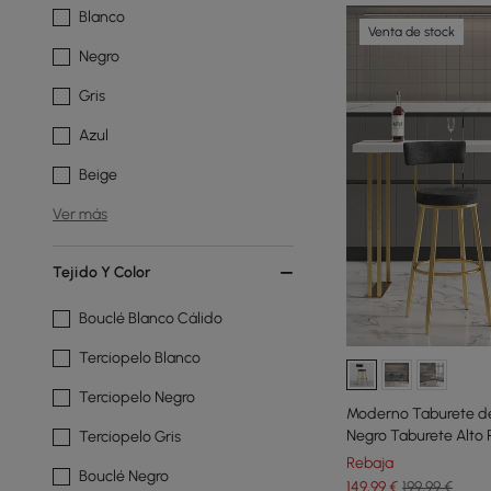
Blanco
Venta de stock
Negro
Gris
Azul
Beige
Ver más
Tejido Y Color
Bouclé Blanco Cálido
Terciopelo Blanco
Terciopelo Negro
Moderno Taburete de
Negro Taburete Alto
Terciopelo Gris
Reposapiés Dorado
Rebaja
Bouclé Negro
149
,99
€
199,99 €