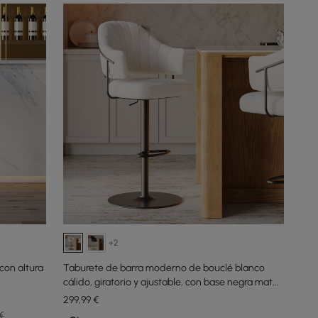
+2
con altura
Taburete de barra moderno de bouclé blanco
cálido, giratorio y ajustable, con base negra mate,
1 pieza
299
,99
€
€