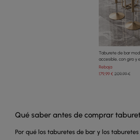
Taburete de bar mode
accesible, con giro y
Rebaja
179
,99
€
209,99 €
Products in the current category have been updated to show th
Qué saber antes de comprar taburet
Por qué los taburetes de bar y los taburete