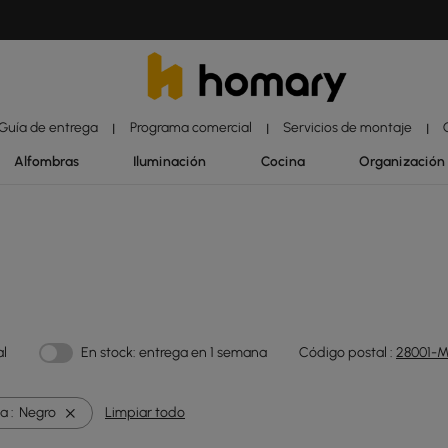
Guía de entrega
Programa comercial
Servicios de montaje
|
|
|
Alfombras
Iluminación
Cocina
Organización
al
En stock: entrega en 1 semana
Código postal :
28001-M
a :
Negro
Limpiar todo