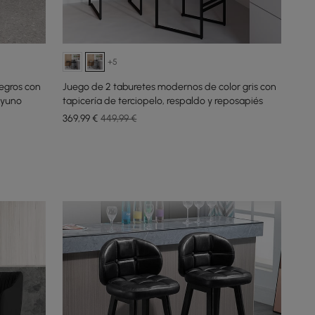
+5
egros con
Juego de 2 taburetes modernos de color gris con
ayuno
tapicería de terciopelo, respaldo y reposapiés
369
,99
€
449,99 €