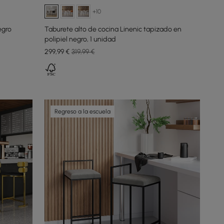
+10
egro
Taburete alto de cocina Linenic tapizado en
polipiel negro, 1 unidad
299
,99
€
319,99 €
Regreso a la escuela