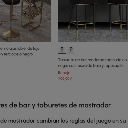
rno ajustable, de lujo
 en terciopelo negro
Taburete de bar moderno tapizado en 
negro con respaldo bajo y reposapiés
Rebaja
299
,99
€
e latest 15 items
es de bar y taburetes de mostrador
s de mostrador cambian las reglas del juego en su