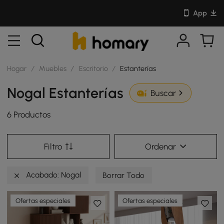
App
Hogar
/
Muebles
/
Escritorio
/
Estanterías
Nogal Estanterías
Buscar
6 Productos
Filtro
Ordenar
Acabado: Nogal
Borrar Todo
Ofertas especiales
Ofertas especiales