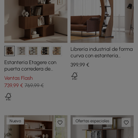
Librería industrial de forma
curva con estantería
geométrica de 5 niveles en
Estantería Etagere con
399
,99
€
nogal y negro giratorio
puerta corredera de
madera de nogal de 1850
Ventas Flash
mm, 5 estantes altos,
739
,99
€
769,99 €
almacenamiento rico
Nuevo
Ofertas especiales