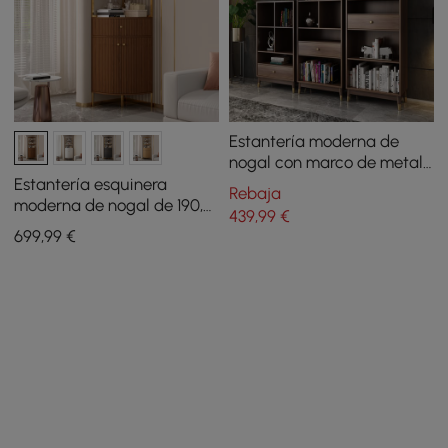
Estantería moderna de
nogal con marco de metal
y cajón
Estantería esquinera
Rebaja
moderna de nogal de 190,5
439
,99
€
cm con cajón y armario de
699
,99
€
2 puertas