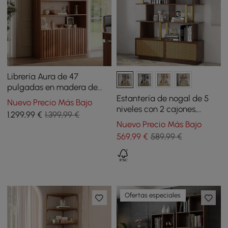
Librería Aura de 47
pulgadas en madera de
fresno, nogal estriado y
Estantería de nogal de 5
Nuevo Precio Más Bajo
tapa de piedra sinterizada
niveles con 2 cajones,
1.299
,99
€
1.399,99 €
librero de madera en
Nuevo Precio Más Bajo
dorado de 1640 mm
569
,99
€
589,99 €
Ofertas especiales