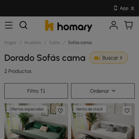
App
Hogar
/
Muebles
/
Salón
/
Sofás cama
Dorado Sofás cama
Buscar
2 Productos
Filtro
Ordenar
Ofertas especiales
Venta de stock