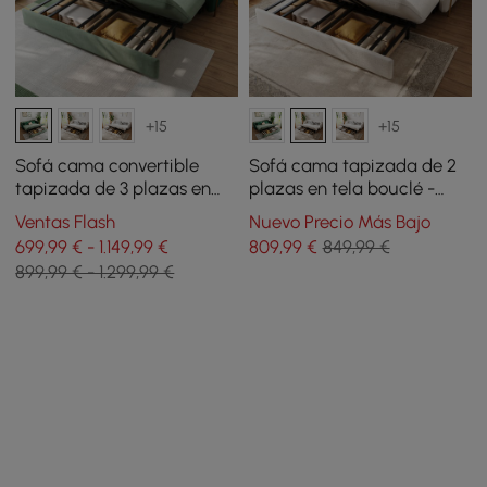
+15
+15
Sofá cama convertible
Sofá cama tapizada de 2
tapizada de 3 plazas en
plazas en tela bouclé -
tela terciopelo de 200 cm -
blanco
Ventas Flash
Nuevo Precio Más Bajo
verde
699,99 € - 1.149,99 €
809
,99
€
849,99 €
899,99 € - 1.299,99 €