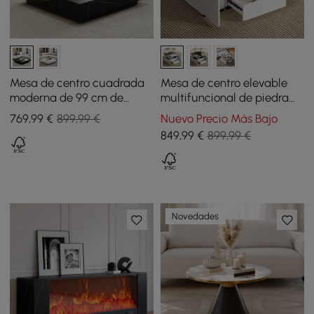
Mesa de centro cuadrada
Mesa de centro elevable
moderna de 99 cm de
multifuncional de piedra
bloque de piedra
sinterizada con
769
,99
€
899,99 €
Nuevo Precio Más Bajo
sinterizada con 2 cajones
almacenaje y taburetes -
849
,99
€
899,99 €
negro
Novedades