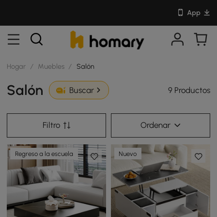
App
Hogar
/
Muebles
/
Salón
Salón
9 Productos
Buscar
Filtro
Ordenar
Regreso a la escuela
Nuevo