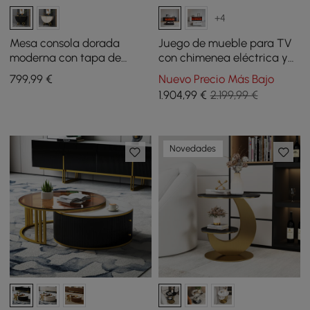
+4
Mesa consola dorada
Juego de mueble para TV
moderna con tapa de
con chimenea eléctrica y
piedra sinterizada, armario
mesa de centro de piedra
799
,99
€
Nuevo Precio Más Bajo
de almacenamiento con
sinterizada de 71"
1.904
,99
€
2.199,99 €
puertas
Novedades