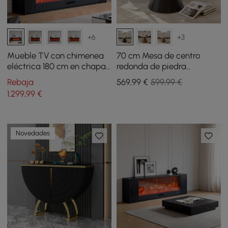
+6
+3
Mueble TV con chimenea
70 cm Mesa de centro
eléctrica 180 cm en chapa
redonda de piedra
de piedra sinterizada con
sinterizada negra Sculra
Rebaja
569
,99
€
599,99 €
control remoto - negro
1.299
,99
€
Novedades