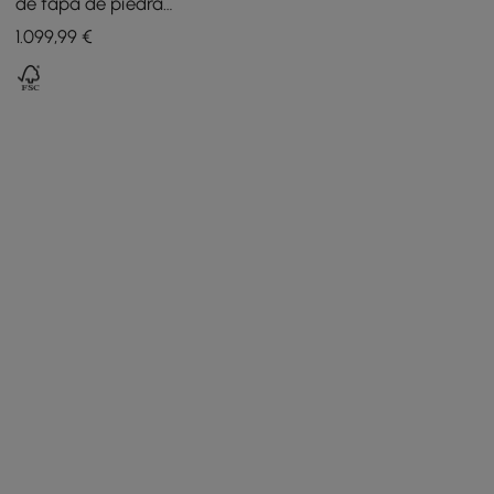
de tapa de piedra
sinterizada con 4 cajones -
1.099
,99
€
negro